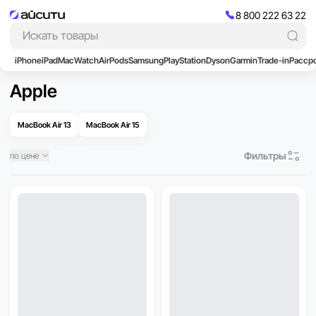
8 800 222 63 22
iPhone
iPad
Mac
Watch
AirPods
Samsung
PlayStation
Dyson
Garmin
Trade-in
Расср
Apple
MacBook Air 13
MacBook Air 15
Фильтры
по цене