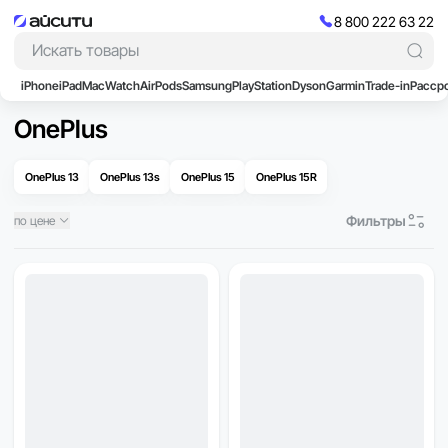
8 800 222 63 22
iPhone
iPad
Mac
Watch
AirPods
Samsung
PlayStation
Dyson
Garmin
Trade-in
Расср
OnePlus
OnePlus 13
OnePlus 13s
OnePlus 15
OnePlus 15R
Фильтры
по цене