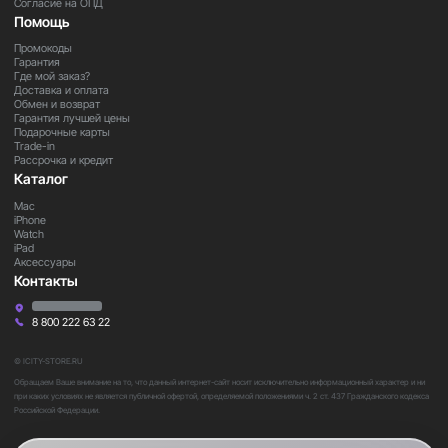
Согласие на ОПД
Помощь
Промокоды
Гарантия
Где мой заказ?
Доставка и оплата
Обмен и возврат
Гарантия лучшей цены
Подарочные карты
Trade-in
Рассрочка и кредит
Каталог
Mac
iPhone
Watch
iPad
Аксессуары
Контакты
8 800 222 63 22
© ICITY-STORE.RU
Обращаем Ваше внимание на то, что данный интернет-сайт носит исключительно информационный характер и ни
при каких условиях не является публичной офертой, определяемой положениями ч. 2 ст. 437 Гражданского кодекса
Российской Федерации.