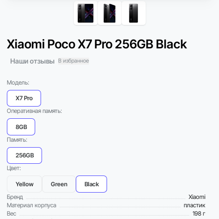
Xiaomi Poco X7 Pro 256GB Black
Наши отзывы
В избранное
Модель:
X7 Pro
Оперативная память:
8GB
Память:
256GB
Цвет:
Yellow
Green
Black
Бренд
Xiaomi
Материал корпуса
пластик
Вес
198 г