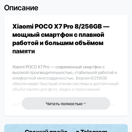
Описание
Xiaomi POCO X7 Pro 8/256GB —
мощный смартфон с плавной
работой и большим объёмом
памяти
Xiaomi POCO X7 Pro — современный смартфон с
высокой производительностью, стабильной работой и
комфортной многозадачностью. Версия 8/256GB
обеспечивает быстрый отклик системы и достаточный
объём памяти для фото, видео и приложений.
Читать полностью
AMOLED-дисплей с разрешением Full HD+ и высокой
частотой обновления даёт яркое и плавное
изображение для игр, видео и повседневного
использования. Процессор среднего-высокого уровня
обеспечивает уверенную производительность в