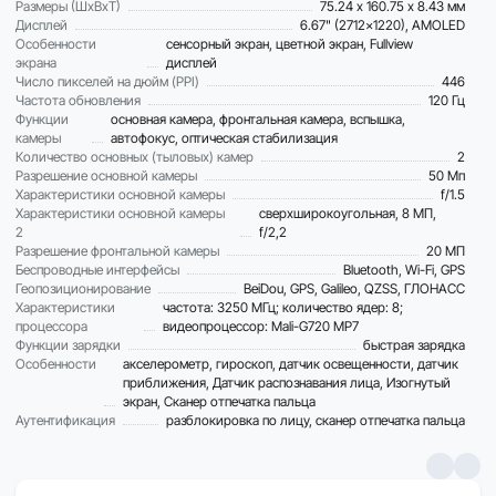
Размеры (ШxВxТ)
75.24 х 160.75 х 8.43 мм
Дисплей
6.67" (2712x1220), AMOLED
Особенности
сенсорный экран, цветной экран, Fullview
экрана
дисплей
Число пикселей на дюйм (PPI)
446
Частота обновления
120 Гц
Функции
основная камера, фронтальная камера, вспышка,
камеры
автофокус, оптическая стабилизация
Количество основных (тыловых) камер
2
Разрешение основной камеры
50 Мп
Характеристики основной камеры
f/1.5
Характеристики основной камеры
сверхширокоугольная, 8 МП,
2
f/2,2
Разрешение фронтальной камеры
20 МП
Беспроводные интерфейсы
Bluetooth, Wi-Fi, GPS
Геопозиционирование
BeiDou, GPS, Galileo, QZSS, ГЛОНАСС
Характеристики
частота: 3250 МГц; количество ядер: 8;
процессора
видеопроцессор: Mali-G720 MP7
Функции зарядки
быстрая зарядка
Особенности
акселерометр, гироскоп, датчик освещенности, датчик
приближения, Датчик распознавания лица, Изогнутый
экран, Сканер отпечатка пальца
Аутентификация
разблокировка по лицу, сканер отпечатка пальца