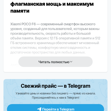
флагманская мощь и максимум
памяти
Xiaomi POCO F6 — современный смартфон высокого
уровня, созданный для пользователей, которым важны
производительность, скорость работы и большой
объём памяти. Версия с 12 ГБ оперативной памяти и 512
ГБ встроенного хранилища обеспечивает мгновенный
отклик системы, комфортную многозадачность и
достаточное пространство для любых данных.
Читать полностью
AMOLED-дисплей ~6.7″ с разрешением Full HD+ и
частотой обновления 120 Гц обеспечивает яркое,
плавное и детализированное изображение,
комфортное для игр, видео и повседневного
использования.
Свежий прайс — в Telegram
Узнавайте цены и новинки без лишнего — прямо из канала.
Производительный процессор Snapdragon
Присоединяйтесь к нам в Telegram!
обеспечивает высокую скорость работы, стабильность
в нагрузке и энергоэффективность в любых сценариях
Перейти в Telegram
использования.