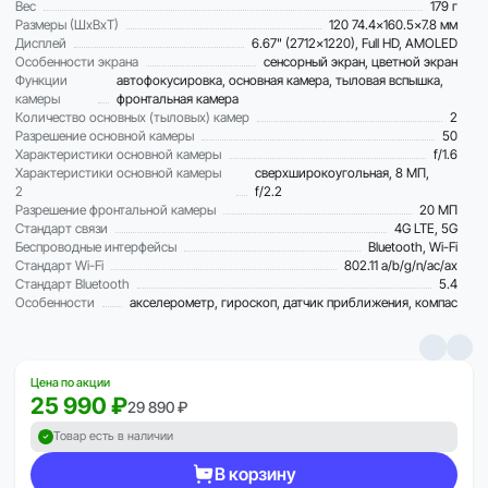
Вес
179 г
Размеры (ШxВxТ)
120 74.4x160.5x7.8 мм
Дисплей
6.67" (2712x1220), Full HD, AMOLED
Особенности экрана
сенсорный экран, цветной экран
Функции
автофокусировка, основная камера, тыловая вспышка,
камеры
фронтальная камера
Количество основных (тыловых) камер
2
Разрешение основной камеры
50
Характеристики основной камеры
f/1.6
Характеристики основной камеры
сверхширокоугольная, 8 МП,
2
f/2.2
Разрешение фронтальной камеры
20 МП
Стандарт связи
4G LTE, 5G
Беспроводные интерфейсы
Bluetooth, Wi-Fi
Стандарт Wi-Fi
802.11 a/b/g/n/ac/ax
Стандарт Bluetooth
5.4
Особенности
акселерометр, гироскоп, датчик приближения, компас
Цена по акции
25 990 ₽
29 890 ₽
Товар есть в наличии
В корзину