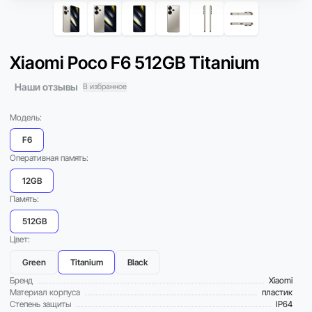
Xiaomi Poco F6 512GB Titanium
Наши отзывы
В избранное
Модель:
F6
Оперативная память:
12GB
Память:
512GB
Цвет:
Green
Titanium
Black
Бренд
Xiaomi
Материал корпуса
пластик
Степень защиты
IP64