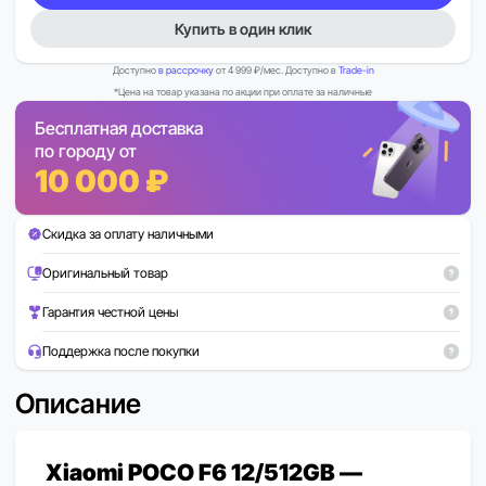
Купить в один клик
Доступно
в рассрочку
от 4 999 ₽/мес. Доступно в
Trade-in
*Цена на товар указана по акции при оплате за наличные
Бесплатная доставка
по городу от
10 000 ₽
Скидка за оплату наличными
Оригинальный товар
Гарантия честной цены
Поддержка после покупки
Описание
Xiaomi POCO F6 12/512GB —