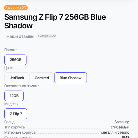
Рассрочка 0%
Samsung Z Flip 7 256GB Blue
Shadow
Наши отзывы
В избранное
Память:
256GB
Цвет:
JetBlack
Coralred
Blue Shadow
Оперативная память:
12GB
Модель:
Z Flip 7
Бренд
Samsung
Тип корпуса:
сгибаемый
Материал корпуса:
металл и стекло
Степень защиты:
IP48