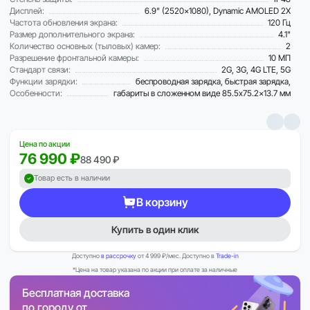
Дисплей:
6.9" (2520x1080), Dynamic AMOLED 2X
Частота обновления экрана:
120 Гц
Размер дополнительного экрана:
4.1"
Количество основных (тыловых) камер:
2
Разрешение фронтальной камеры:
10 МП
Стандарт связи:
2G, 3G, 4G LTE, 5G
Функции зарядки:
беспроводная зарядка, быстрая зарядка,
Особенности:
габариты в сложенном виде 85.5x75.2x13.7 мм
Цена по акции
76 990 ₽
88 490 ₽
Товар есть в наличии
В корзину
Купить в один клик
Доступно
в рассрочку
от 4 999 ₽/мес. Доступно в
Trade-in
*Цена на товар указана по акции при оплате за наличные
Бесплатная доставка
по городу от