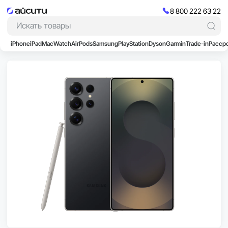
8 800 222 63 22
iPhone
iPad
Mac
Watch
AirPods
Samsung
PlayStation
Dyson
Garmin
Trade-in
Расср