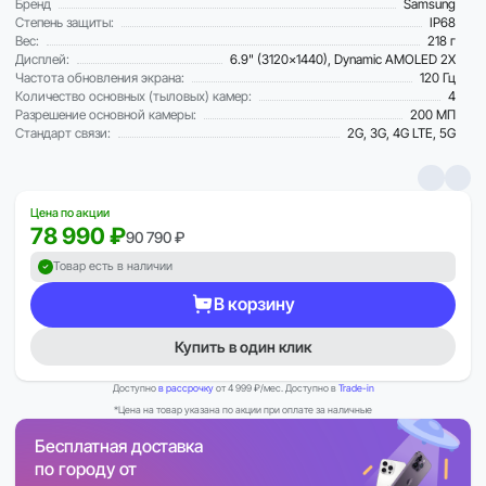
Бренд
Samsung
Степень защиты:
IP68
Вес:
218 г
Дисплей:
6.9" (3120×1440), Dynamic AMOLED 2X
Частота обновления экрана:
120 Гц
Количество основных (тыловых) камер:
4
Разрешение основной камеры:
200 МП
Стандарт связи:
2G, 3G, 4G LTE, 5G
Цена по акции
78 990 ₽
90 790 ₽
Товар есть в наличии
В корзину
Купить в один клик
Доступно
в рассрочку
от 4 999 ₽/мес. Доступно в
Trade-in
*Цена на товар указана по акции при оплате за наличные
Бесплатная доставка
по городу от