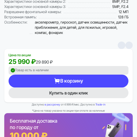
Характеристики основной камеры 2:
8MP, F2.2
Характеристики основной камеры 3:
5MP, F2.4
Разрешение фронтальной камеры:
12 МП
Встроенная память:
128 ГБ
Особенности:
акселерометр, гироскоп, датчик освещенности, датчик
приближения, для детей, для пожилых, игровой,
компас, фонарик
Цена по акции
25 990 ₽
29 890 ₽
Товар есть в наличии
В корзину
Купить в один клик
Доступно
в рассрочку
от 4 999 ₽/мес. Доступно в
Trade-in
*Цена на товар указана по акции при оплате за наличные
Бесплатная доставка
по городу от
10 000 ₽