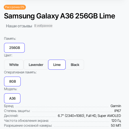
Рассрочка 0%
Samsung Galaxy A36 256GB Lime
Наши отзывы
В избранное
Память:
256GB
Цвет:
White
Lavender
Lime
Black
Оперативная память:
8GB
Модель:
A36
Бренд
Garmin
Степень защиты:
IP67
Дисплей:
6.7" (2340×1080), Full HD, Super AMOLED
Частота обновления экрана:
120 Гц
Разрешение основной камеры:
50 МП