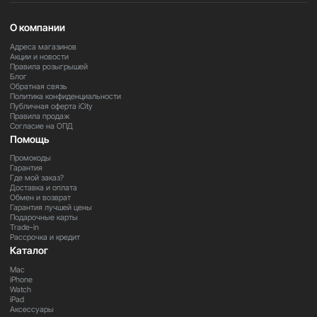
О компании
Samsung Galaxy A36 8/256GB
— это смартфон для
Адреса магазинов
тех, кто хочет максимальную производительность,
Акции и новости
большой экран и много памяти в одном устройстве.
Правила розыгрышей
Блог
Обратная связь
Политика конфиденциальности
Публичная оферта iCity
Правила продаж
Согласие на ОПД
Помощь
Промокоды
Гарантия
Где мой заказ?
Доставка и оплата
Обмен и возврат
Гарантия лучшей цены
Подарочные карты
Trade-in
Рассрочка и кредит
Каталог
Mac
iPhone
Watch
iPad
Аксессуары