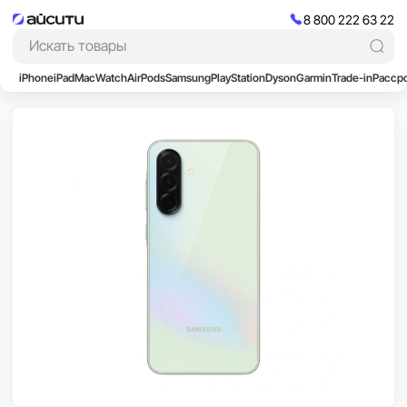
8 800 222 63 22
iPhone
iPad
Mac
Watch
AirPods
Samsung
PlayStation
Dyson
Garmin
Trade-in
Расср