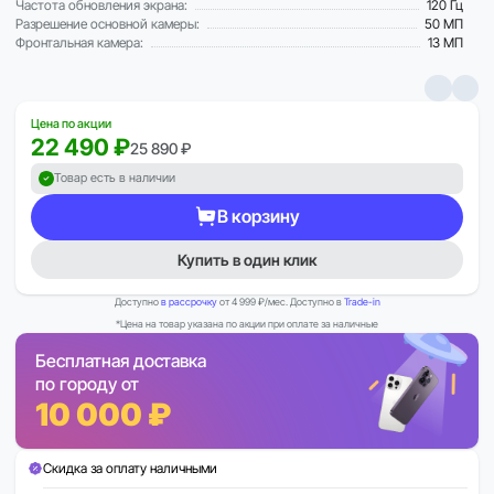
Частота обновления экрана:
120 Гц
Разрешение основной камеры:
50 МП
Фронтальная камера:
13 МП
Цена по акции
22 490 ₽
25 890 ₽
Товар есть в наличии
В корзину
Купить в один клик
Доступно
в рассрочку
от 4 999 ₽/мес. Доступно в
Trade-in
*Цена на товар указана по акции при оплате за наличные
Бесплатная доставка
по городу от
10 000 ₽
Скидка за оплату наличными