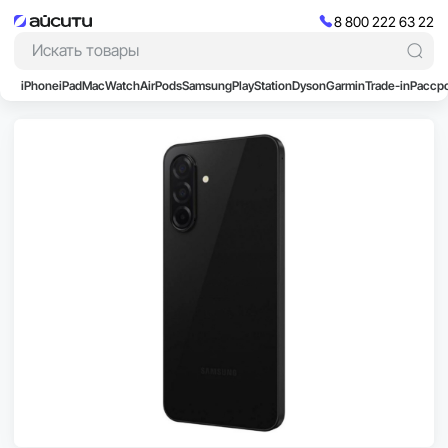
8 800 222 63 22
iPhone
iPad
Mac
Watch
AirPods
Samsung
PlayStation
Dyson
Garmin
Trade-in
Расср