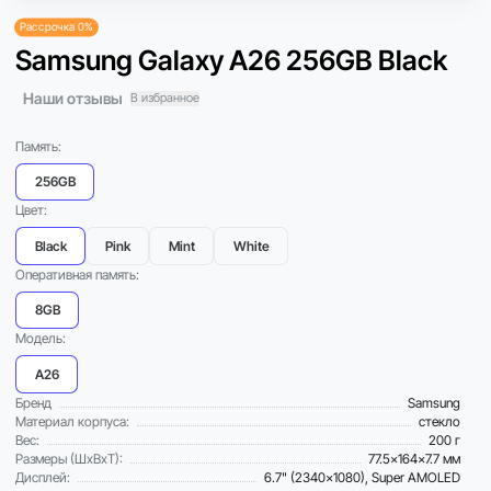
Рассрочка 0%
Samsung Galaxy A26 256GB Black
Наши отзывы
В избранное
Память:
256GB
Цвет:
Black
Pink
Mint
White
Оперативная память:
8GB
Модель:
A26
Бренд
Samsung
Материал корпуса:
стекло
Вес:
200 г
Размеры (ШxВxТ):
77.5x164x7.7 мм
Дисплей:
6.7" (2340×1080), Super AMOLED