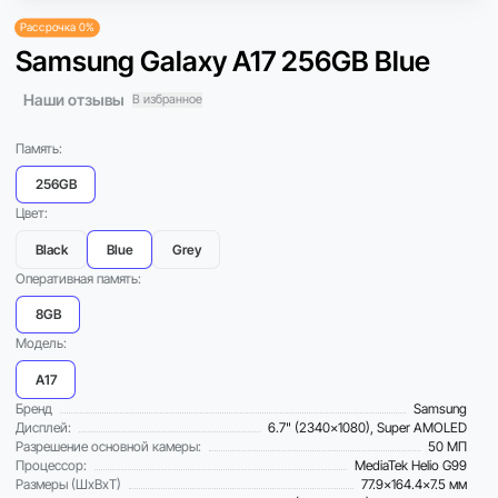
Рассрочка 0%
Samsung Galaxy A17 256GB Blue
Наши отзывы
В избранное
Память:
256GB
Цвет:
Black
Blue
Grey
Оперативная память:
8GB
Модель:
A17
Бренд
Samsung
Дисплей:
6.7" (2340×1080), Super AMOLED
Разрешение основной камеры:
50 МП
Процессор:
MediaTek Helio G99
Размеры (ШxВxТ)
77.9x164.4x7.5 мм