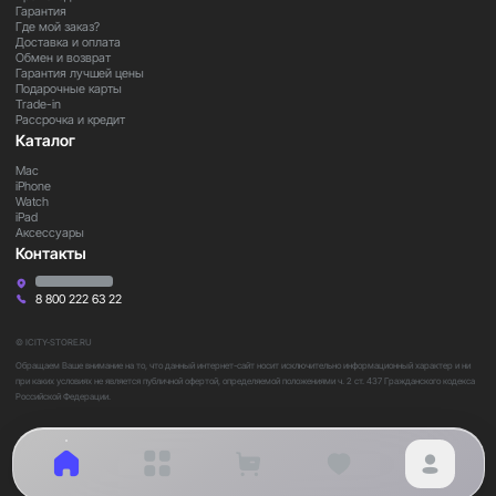
Гарантия
Где мой заказ?
Доставка и оплата
Обмен и возврат
Гарантия лучшей цены
Подарочные карты
Trade-in
Рассрочка и кредит
Каталог
Mac
iPhone
Watch
iPad
Аксессуары
Контакты
8 800 222 63 22
© ICITY-STORE.RU
Обращаем Ваше внимание на то, что данный интернет-сайт носит исключительно информационный характер и ни
при каких условиях не является публичной офертой, определяемой положениями ч. 2 ст. 437 Гражданского кодекса
Российской Федерации.