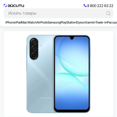
8 800 222 63 22
iPhone
iPad
Mac
Watch
AirPods
Samsung
PlayStation
Dyson
Garmin
Trade-in
Расср