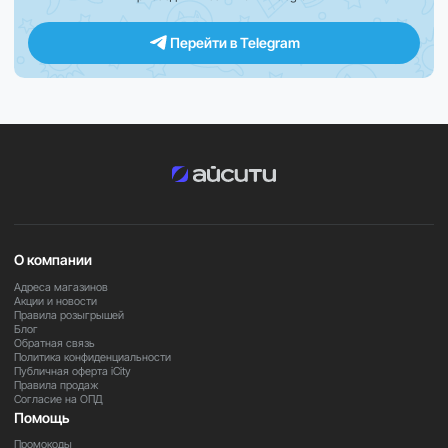
Оформите заказ на Samsung Galaxy A17 8/256GB уже
сегодня и получите современный смартфон с большим
объёмом памяти, ярким экраном и надёжной
Перейти в Telegram
автономностью для повседневных задач.
О компании
Адреса магазинов
Акции и новости
Правила розыгрышей
Блог
Обратная связь
Политика конфиденциальности
Публичная оферта iCity
Правила продаж
Согласие на ОПД
Помощь
Промокоды