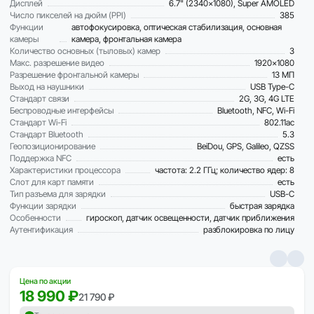
Дисплей
6.7" (2340×1080), Super AMOLED
Число пикселей на дюйм (PPI)
385
Функции
автофокусировка, оптическая стабилизация, основная
камеры
камера, фронтальная камера
Количество основных (тыловых) камер
3
Макс. разрешение видео
1920x1080
Разрешение фронтальной камеры
13 МП
Выход на наушники
USB Type-C
Стандарт связи
2G, 3G, 4G LTE
Беспроводные интерфейсы
Bluetooth, NFC, Wi-Fi
Стандарт Wi-Fi
802.11ac
Стандарт Bluetooth
5.3
Геопозиционирование
BeiDou, GPS, Galileo, QZSS
Поддержка NFC
есть
Характеристики процессора
частота: 2.2 ГГц; количество ядер: 8
Слот для карт памяти
есть
Тип разъема для зарядки
USB-C
Функции зарядки
быстрая зарядка
Особенности
гироскоп, датчик освещенности, датчик приближения
Аутентификация
разблокировка по лицу
Цена по акции
18 990 ₽
21 790 ₽