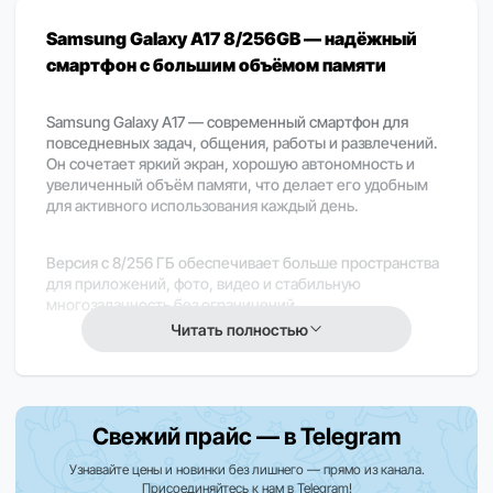
Samsung Galaxy A17 8/256GB — надёжный
смартфон с большим объёмом памяти
Samsung Galaxy A17 — современный смартфон для
повседневных задач, общения, работы и развлечений.
Он сочетает яркий экран, хорошую автономность и
увеличенный объём памяти, что делает его удобным
для активного использования каждый день.
Версия с 8/256 ГБ обеспечивает больше пространства
для приложений, фото, видео и стабильную
многозадачность без ограничений.
Читать полностью
Важно
В зависимости от региона поставки часть функций
может отличаться или быть недоступна.
Свежий прайс — в Telegram
Закажите прямо сейчас
Узнавайте цены и новинки без лишнего — прямо из канала.
Присоединяйтесь к нам в Telegram!