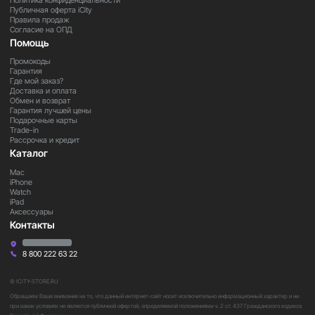
Политика конфиденциальности
Публичная оферта iCity
Правила продаж
Согласие на ОПД
Помощь
Промокоды
Гарантия
Где мой заказ?
Доставка и оплата
Обмен и возврат
Гарантия лучшей цены
Подарочные карты
Trade-in
Рассрочка и кредит
Каталог
Mac
iPhone
Watch
iPad
Аксессуары
Контакты
8 800 222 63 22
© ICITY-STORE.RU
Обращаем Ваше внимание на то, что данный интернет-сайт носит исключительно информационный характер и ни
при каких условиях не является публичной офертой, определяемой положениями ч. 2 ст. 437 Гражданского кодекса