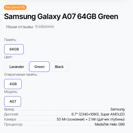
Рассрочка 0%
Samsung Galaxy A07 64GB Green
Наши отзывы
В избранное
Память:
64GB
Цвет:
Lavander
Green
Black
Оперативная память:
4GB
Модель:
A07
Бренд
Samsung
Дисплей:
6.7" (2340×1080), Super AMOLED
Камера
50 Мп (основная) + 2 Мп (датчик глубины)
Процессор:
MediaTek Helio G99