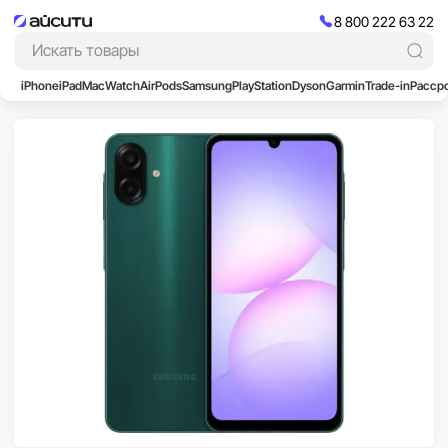
8 800 222 63 22
iPhone
iPad
Mac
Watch
AirPods
Samsung
PlayStation
Dyson
Garmin
Trade-in
Расср