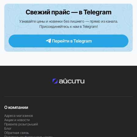
может отличаться или быть недоступна.
Свежий прайс — в Telegram
Закажите прямо сейчас
Узнавайте цены и новинки без лишнего — прямо из канала.
Присоединяйтесь к нам в Telegram!
Оформите заказ на Samsung Galaxy A07 4/64GB уже
сегодня и получите доступный и надёжный смартфон
для повседневных задач.
Перейти в Telegram
О компании
Адреса магазинов
Акции и новости
Правила розыгрышей
Блог
Обратная связь