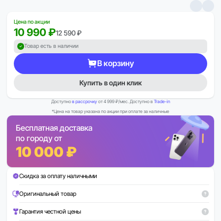
Цена по акции
10 990 ₽
12 590 ₽
Товар есть в наличии
В корзину
Купить в один клик
Доступно
в рассрочку
от 4 999 ₽/мес. Доступно в
Trade-in
*Цена на товар указана по акции при оплате за наличные
Бесплатная доставка
по городу от
10 000 ₽
Скидка за оплату наличными
Оригинальный товар
Гарантия честной цены