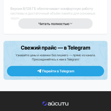
Версия 8/128 ГБ обеспечивает комфортную работу
системы и достаточный объём памяти для основных
задач.
Читать полностью
Важно
В зависимости от региона поставки часть функций
может отличаться или быть недоступна.
Свежий прайс — в Telegram
Закажите прямо сейчас
Узнавайте цены и новинки без лишнего — прямо из канала.
Присоединяйтесь к нам в Telegram!
Оформите заказ на Samsung Galaxy A36 8/128GB уже
сегодня и получите практичный и мощный смартфон с
ярким экраном и стабильной работой.
Перейти в Telegram