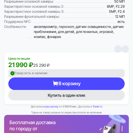
Разрешение основной камеры:
50 МП
Характеристики основной камеры 2:
8MP, F2.29
Характеристики основной камеры 3:
5MP, F2.4
Разрешение фронтальной камеры:
12 МП
Поддержка NFC:
есть
Особенности:
акселерометр, гироскоп, датчик освещенности, датчик
приближения, для детей, для пожилых, игровой,
компас, фонарик
Цена по акции
21 990 ₽
25 290 ₽
Товар есть в наличии
В корзину
Купить в один клик
Доступно
в рассрочку
от 4 999 ₽/мес. Доступно в
Trade-in
*Цена на товар указана по акции при оплате за наличные
Бесплатная доставка
по городу от