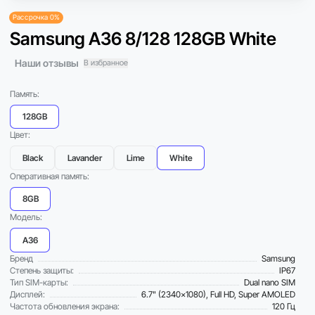
Рассрочка 0%
Samsung A36 8/128 128GB White
Наши отзывы
В избранное
Память:
128GB
Цвет:
Black
Lavander
Lime
White
Оперативная память:
8GB
Модель:
A36
Бренд
Samsung
Степень защиты:
IP67
Тип SIM-карты:
Dual nano SIM
Дисплей:
6.7" (2340×1080), Full HD, Super AMOLED
Частота обновления экрана:
120 Гц