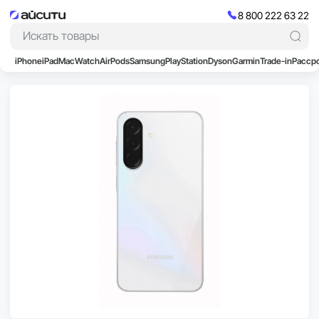
8 800 222 63 22
iPhone
iPad
Mac
Watch
AirPods
Samsung
PlayStation
Dyson
Garmin
Trade-in
Расср