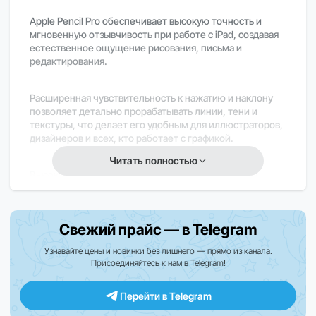
Apple Pencil Pro обеспечивает высокую точность и
мгновенную отзывчивость при работе с iPad, создавая
естественное ощущение рисования, письма и
редактирования.
Расширенная чувствительность к нажатию и наклону
позволяет детально прорабатывать линии, тени и
текстуры, что делает его удобным для иллюстраторов,
дизайнеров и всех, кто работает с графикой.
Читать полностью
Высокая скорость отклика обеспечивает плавное
взаимодействие без задержек, помогая сохранять
естественный ритм работы и повышая продуктивность.
Свежий прайс — в Telegram
Эргономичный корпус продуман для длительного
использования, обеспечивая комфорт даже при
Узнавайте цены и новинки без лишнего — прямо из канала.
Присоединяйтесь к нам в Telegram!
продолжительных сессиях рисования или работы с
документами.
Перейти в Telegram
Полная интеграция с iPadOS позволяет использовать