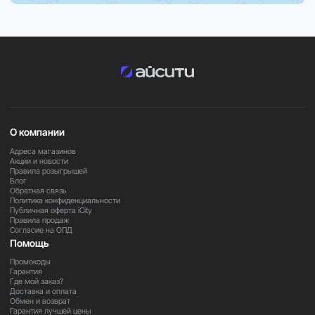
все профессиональные функции для заметок, дизайна,
редактирования и творчества без ограничений.
Важно
В зависимости от региона поставки некоторые функции
и возможности могут быть ограничены. Для уточнения
информации обратитесь к нашим менеджерам.
О компании
Адреса магазинов
Закажите прямо сейчас
Акции и новости
Правила розыгрышей
Блог
Обратная связь
Оформите заказ на Apple Pencil Pro уже сегодня и
Политика конфиденциальности
Публичная оферта iCity
получите мощный инструмент для творчества, учёбы и
Правила продаж
профессиональной работы.
Согласие на ОПД
Помощь
Промокоды
Гарантия
Где мой заказ?
Доставка и оплата
Обмен и возврат
Гарантия лучшей цены