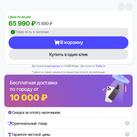
Цена по акции
65 990 ₽
75 890 ₽
Товар есть в наличии
В корзину
Купить в один клик
Доступно
в рассрочку
от 4 999 ₽/мес. Доступно в
Trade-in
*Цена на товар указана по акции при оплате за наличные
Бесплатная доставка
по городу от
10 000 ₽
Скидка за оплату наличными
Оригинальный товар
Гарантия честной цены