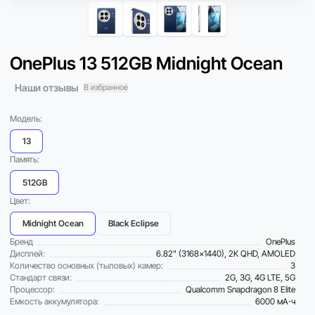
OnePlus 13 512GB Midnight Ocean
Наши отзывы
В избранное
Модель:
13
Память:
512GB
Цвет:
Midnight Ocean
Black Eclipse
Бренд
OnePlus
Дисплей:
6.82" (3168x1440), 2K QHD, AMOLED
Количество основных (тыловых) камер:
3
Стандарт связи:
2G, 3G, 4G LTE, 5G
Процессор:
Qualcomm Snapdragon 8 Elite
Емкость аккумулятора:
6000 мА⋅ч