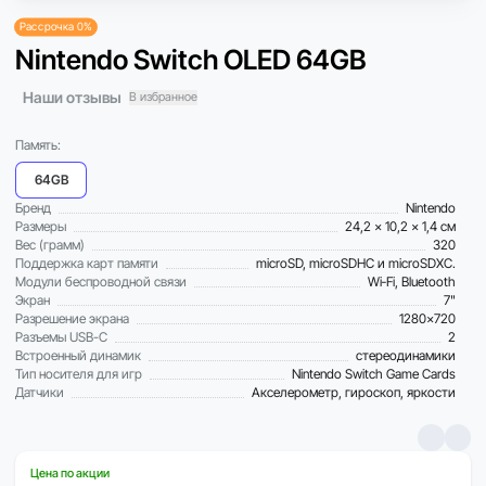
Рассрочка 0%
Nintendo Switch OLED 64GB
Наши отзывы
В избранное
Память:
64GB
Бренд
Nintendo
Размеры
24,2 x 10,2 x 1,4 см
Вес (грамм)
320
Поддержка карт памяти
microSD, microSDHC и microSDXC.
Модули беспроводной связи
Wi‑Fi, Bluetooth
Экран
7"
Разрешение экрана
1280x720
Разъемы USB-C
2
Встроенный динамик
стереодинамики
Тип носителя для игр
Nintendo Switch Game Cards
Датчики
Акселерометр, гироскоп, яркости
Цена по акции