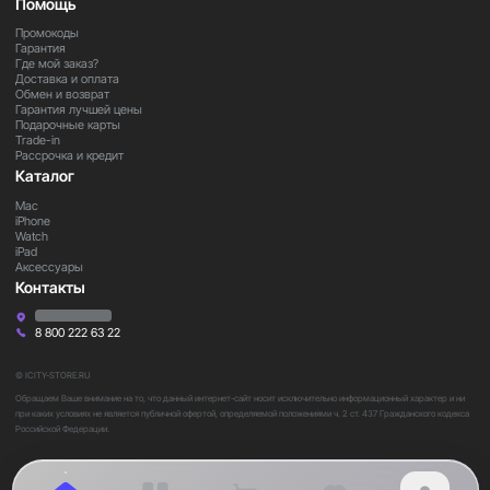
комфортом, свободой выбора и фирменным качеством
Помощь
Nintendo.
Промокоды
Гарантия
Где мой заказ?
Доставка и оплата
Обмен и возврат
Гарантия лучшей цены
Подарочные карты
Trade-in
Рассрочка и кредит
Каталог
Mac
iPhone
Watch
iPad
Аксессуары
Контакты
8 800 222 63 22
© ICITY-STORE.RU
Обращаем Ваше внимание на то, что данный интернет-сайт носит исключительно информационный характер и ни
при каких условиях не является публичной офертой, определяемой положениями ч. 2 ст. 437 Гражданского кодекса
Российской Федерации.