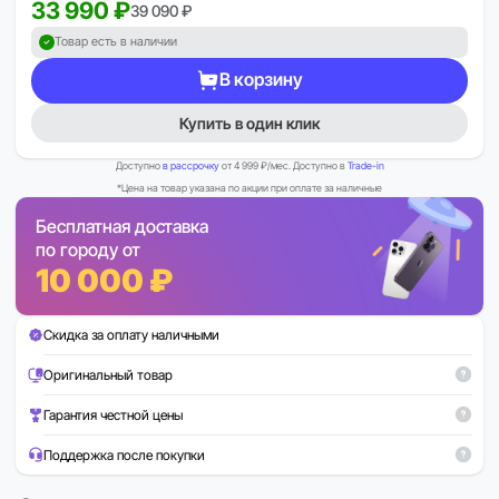
33 990 ₽
39 090 ₽
Товар есть в наличии
В корзину
Купить в один клик
Доступно
в рассрочку
от 4 999 ₽/мес. Доступно в
Trade-in
*Цена на товар указана по акции при оплате за наличные
Бесплатная доставка
по городу от
10 000 ₽
Скидка за оплату наличными
Оригинальный товар
Гарантия честной цены
Поддержка после покупки