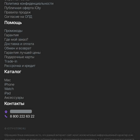
Политика конфиденциальности
Публичная оферта iCity
Правила продаж
Важно
Согласие на ОПД
Некоторые функции и характеристики могут зависеть
Помощь
от версии устройства и региона поставки. Перед
Промокоды
покупкой рекомендуется уточнить актуальную
Гарантия
информацию у менеджера.
Где мой заказ?
Доставка и оплата
Обмен и возврат
Гарантия лучшей цены
Закажите прямо сейчас
Подарочные карты
Trade-in
Оформите заказ на
Marshall Emberton 2
и получите
Рассрочка и кредит
компактную колонку с фирменным звучанием
Marshall
,
Каталог
стильным дизайном и мощным звуком, который всегда
Mac
можно взять с собой.
iPhone
Watch
iPad
Аксессуары
Контакты
8 800 222 63 22
© ICITY-STORE.RU
Обращаем Ваше внимание на то, что данный интернет-сайт носит исключительно информационный характер и ни
при каких условиях не является публичной офертой, определяемой положениями ч. 2 ст. 437 Гражданского кодекса