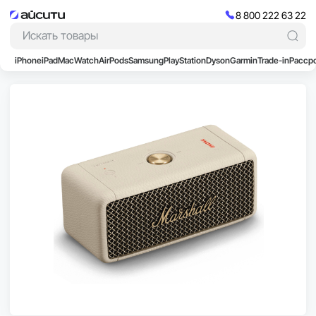
8 800 222 63 22
iPhone
iPad
Mac
Watch
AirPods
Samsung
PlayStation
Dyson
Garmin
Trade-in
Расср