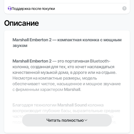
Поддержка после покупки
Описание
Marshall Emberton 2 — компактная колонка с мощным
звуком
Marshall Emberton 2
— это портативная Bluetooth-
колонка, созданная для тех, кто хочет наслаждаться
качественной музыкой дома, в дороге или на отдыхе.
Несмотря на компактные размеры, модель
обеспечивает чистое, насыщенное и мощное звучание
с фирменным характером
Marshall
.
Благодаря технологии
Marshall Sound
колонка
воспроизводит глубокие басы, выразительные средние
частоты и яркие высокие ноты.
Emberton 2
отлично
Читать полностью
подходит для прослушивания музыки разных жанров,
просмотра фильмов и создания атмосферы в любом
месте.