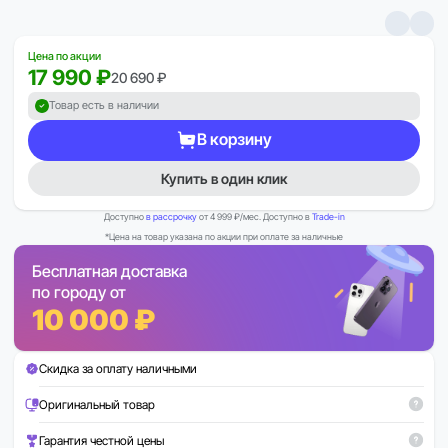
Цена по акции
17 990 ₽
20 690 ₽
Товар есть в наличии
В корзину
Купить в один клик
Доступно
в рассрочку
от 4 999 ₽/мес. Доступно в
Trade-in
*Цена на товар указана по акции при оплате за наличные
Бесплатная доставка
по городу от
10 000 ₽
Скидка за оплату наличными
Оригинальный товар
Гарантия честной цены