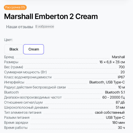
Рассрочка 0%
Marshall Emberton 2 Cream
Наши отзывы
В избранное
Цвет:
Black
Cream
Бренд
Marshall
Размеры
16 x 6,8 x 7,6 см
Вес (грамм)
700
Суммарная мощность (Вт)
20
Класс водонепроницаемости
IP67
Интерфейсы
Bluetooth, USB Type-C
Радиус действия беспроводной связи
10 м
Bluetooth
Bluetooth 5.1
Диапазон воспроизводимых частот
60 - 20000 Гц
Отношение сигнал/шум
87 дБ
Широкополосный динамик
51 мм
Тип элементов питания
свой собственный
Разъем питания
USB Type-C
Время зарядки
180 мин
Время работы
30 ч