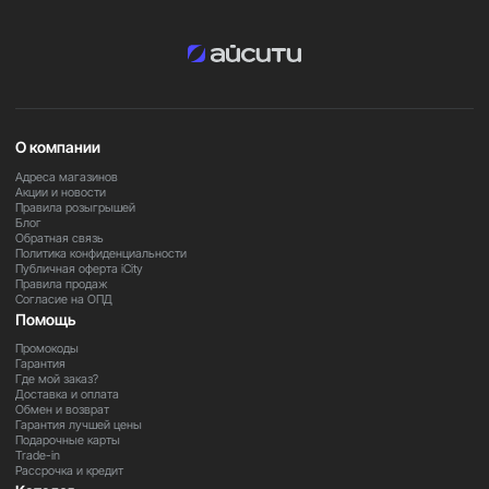
в офисе, дома или в профессиональной среде.
Закажите прямо сейчас
Оформите заказ на Magic Keyboard Touch ID Numeric
MK2C3 уже сегодня и получите удобный и безопасный
О компании
инструмент для работы с Mac.
Адреса магазинов
Акции и новости
Правила розыгрышей
Блог
Обратная связь
Политика конфиденциальности
Публичная оферта iCity
Правила продаж
Согласие на ОПД
Помощь
Промокоды
Гарантия
Где мой заказ?
Доставка и оплата
Обмен и возврат
Гарантия лучшей цены
Подарочные карты
Trade-in
Рассрочка и кредит