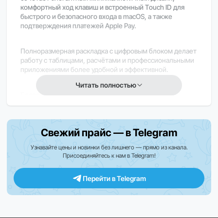
комфортный ход клавиш и встроенный Touch ID для
быстрого и безопасного входа в macOS, а также
подтверждения платежей Apple Pay.
Полноразмерная раскладка с цифровым блоком делает
работу с таблицами, расчётами и профессиональными
приложениями более удобной и эффективной.
Читать полностью
Беспроводное подключение через Bluetooth
обеспечивает свободу рабочего пространства без
лишних проводов, а встроенный аккумулятор
поддерживает длительную автономную работу с
Свежий прайс — в Telegram
быстрой зарядкой через USB-C.
Узнавайте цены и новинки без лишнего — прямо из канала.
Присоединяйтесь к нам в Telegram!
Клавиатура мгновенно интегрируется с Mac и
обеспечивает стабильное соединение без
дополнительных настроек.
Перейти в Telegram
Прочный корпус и качественные материалы
рассчитаны на длительное ежедневное использование