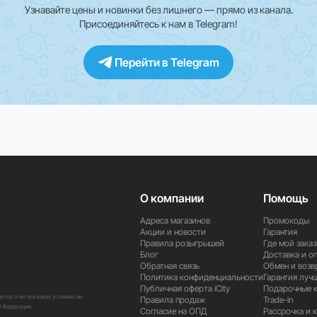
Узнавайте цены и новинки без лишнего — прямо из канала.
кции и приложения могут быть ограничены. Для уточнения информа
Присоединяйтесь к нам в Telegram!
Перейти в Telegram
чите компактный и мощный компьютер для работы, творчества и про
О компании
Помощь
Адреса магазинов
Промокоды
Акции и новости
Гарантия
Правила розыгрышей
Где мой заказ
Блог
Доставка и о
Обратная связь
Обмен и возв
Политика конфиденциальности
Гарантия луч
Публичная оферта iCity
Подарочные 
тер и ни при каких условиях не
Правила продаж
Trade-in
й Федерации.
Согласие на ОПД
Рассрочка и 