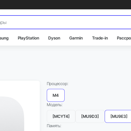
sung
PlayStation
Dyson
Garmin
Trade-in
Рассро
Процессор:
M4
Модель:
[MCYT4]
[MU9D3]
[MU9E3]
Память: