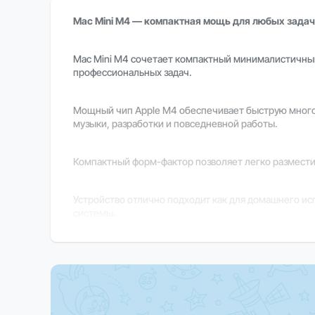
Mac Mini M4 — компактная мощь для любых задач
Mac Mini M4 сочетает компактный минималистичный
профессиональных задач.
Мощный чип Apple M4 обеспечивает быструю многоз
музыки, разработки и повседневной работы.
Компактный форм-фактор позволяет легко размести
Устройство отлично подходит как для домашнего ис
системы.
macOS гарантирует интуитивный интерфейс, быструю
Важно