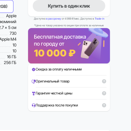
Купить в один клик
2GB)
Apple
Доступно
в рассрочку
от 4 999 ₽/мес. Доступно в
Trade-in
люминий
*Цена на товар указана по акции при оплате за наличные
2.7 x 5 см
730
Бесплатная доставка
Apple M4
по городу от
10
10 000 ₽
10
16 ГБ
256 ГБ
Скидка за оплату наличными
Можно в Trade-in
Рассрочка 0%
Оригинальный товар
Гарантия честной цены
Поддержка после покупки