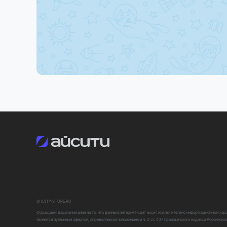
В зависимости от региона поставки некоторые фун
Закажите прямо сейчас
Оформите заказ на Mac Mini M4 уже сегодня и полу
© ICITY-STORE.RU
Обращаем Ваше внимание на то, что данный интернет-сайт носит исключительно информационный харак
является публичной офертой, определяемой положениями ч. 2 ст. 437 Гражданского кодекса Российско