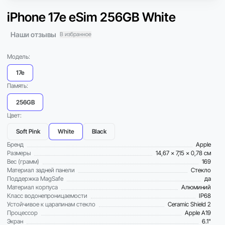
iPhone 17e eSim 256GB White
Наши отзывы
В избранное
Модель:
17e
Память:
256GB
Цвет:
Soft Pink
White
Black
Бренд
Apple
Размеры
14,67 x 7,15 x 0,78 см
Вес (грамм)
169
Материал задней панели
Стекло
Поддержка MagSafe
да
Материал корпуса
Алюминий
Класс водонепроницаемости
IP68
Устойчивое к царапинам стекло
Ceramic Shield 2
Процессор
Apple A19
Экран
6.1"