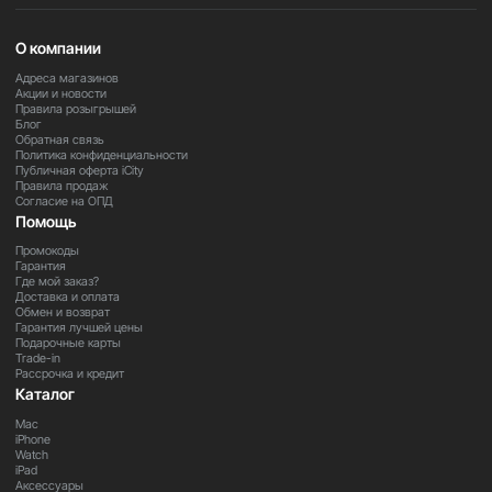
качеством и стабильностью. Это удобный инструмент
для повседневной съёмки и сохранения важных
О компании
моментов.
Адреса магазинов
Акции и новости
iPhone 17e — это надёжный и универсальный смартфон,
Правила розыгрышей
Блог
который подходит для работы, общения и
Обратная связь
развлечений, оставаясь простым и удобным в
Политика конфиденциальности
использовании.
Публичная оферта iCity
Правила продаж
Согласие на ОПД
Помощь
5 подарков при покупке iPhone в нашем
Промокоды
магазине:
Гарантия
Где мой заказ?
• Чехол Silicone Case
Доставка и оплата
• Защитное стекло с установкой
Обмен и возврат
• Скидка 10% на все аксессуары
Гарантия лучшей цены
Подарочные карты
• Активация, настройка и перенос данных
Trade-in
• Установка необходимых приложений
Рассрочка и кредит
Каталог
Mac
Важно:
из-за региональных ограничений eSIM и
iPhone
некоторые функции могут быть недоступны. Уточняйте
Watch
информацию у менеджера.
iPad
Аксессуары