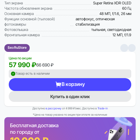
Тип экрана
Super Retina XDR OLED
Частота обновления экрана
60 Гц
Основная камера
48 МП, f/1.6, 26 мм
Функции основной (тыловой)
автофокус, оптическая
фотокамеры
стабилизация
Фотовспышка
тыльная, светодиодная
Фронтальная камера
12 МП, f/1.9
Без RuStore
Цена по акции
57 990 ₽
66 690 ₽
Товар есть в наличии
В корзину
Купить в один клик
Доступно
в рассрочку
от 4 999 ₽/мес. Доступно в
Trade-in
*Цена на товар указана по акции при оплате за наличные
Бесплатная доставка
по городу от