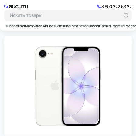
8 800 222 63 22
iPhone
iPad
Mac
Watch
AirPods
Samsung
PlayStation
Dyson
Garmin
Trade-in
Расср