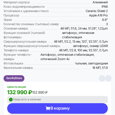
Материал корпуса
Алюминий
Класс водонепроницаемости
IP68
Устойчивое к царапинам стекло
Ceramic Shield 2
Процессор
Apple A19 Pro
Экран
6.9"
Количество основных (тыловых) камер
3
Основная камера
48 МП, f/1.6, 24 мм, 1/1.28", 1.22µm
Функции основной (тыловой)
автофокус, оптическая
фотокамеры
стабилизация
Сверхширокоугольная камера
48 МП, f/2.2, 13 мм, 120˚, 1/2.55", 0.7µm
Функции сверхширокоугольной камеры
автофокус, сканер LiDAR
Телефото-камера
48 МП, f/2.8, 100 мм, 1/2.55", 0.7µm
Функции телефото-
Автофокус, оптическая стабилизация,
камеры
оптический Zoom 4x
Фотовспышка
тыльная, светодиодная
Фронтальная камера
18 МП, f/1.9
Без RuStore
Цена по акции
132 990 ₽
152 890 ₽
Товар есть в наличии
В корзину