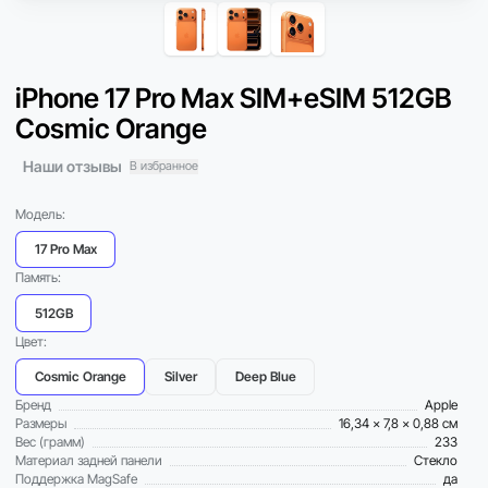
iPhone 17 Pro Max SIM+eSIM 512GB
Cosmic Orange
Наши отзывы
В избранное
Модель:
17 Pro Max
Память:
512GB
Цвет:
Cosmic Orange
Silver
Deep Blue
Бренд
Apple
Размеры
16,34 x 7,8 x 0,88 см
Вес (грамм)
233
Материал задней панели
Стекло
Поддержка MagSafe
да