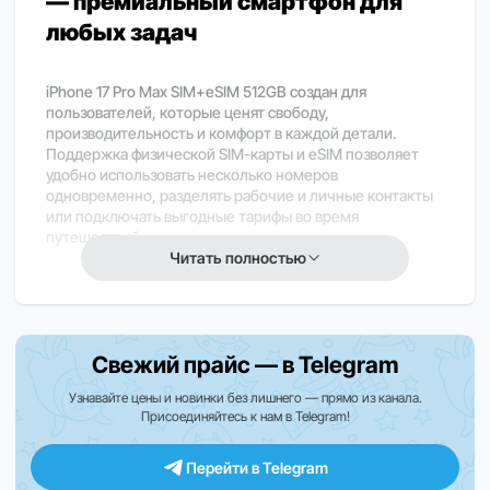
— премиальный смартфон для
любых задач
iPhone 17 Pro Max SIM+eSIM 512GB создан для
пользователей, которые ценят свободу,
производительность и комфорт в каждой детали.
Поддержка физической SIM-карты и eSIM позволяет
удобно использовать несколько номеров
одновременно, разделять рабочие и личные контакты
или подключать выгодные тарифы во время
путешествий.
Читать полностью
Эта модель сочетает в себе стильный дизайн, высокий
уровень надежности и современные технологии,
которые делают повседневное использование
максимально удобным. Смартфон отлично подходит
Свежий прайс — в Telegram
для работы, общения, создания контента и
развлечений.
Узнавайте цены и новинки без лишнего — прямо из канала.
Присоединяйтесь к нам в Telegram!
Большой объем памяти позволяет хранить важные
Перейти в Telegram
документы, фотографии, видео и любимые