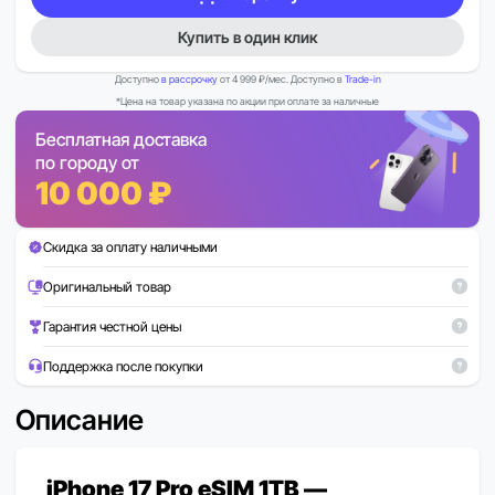
Купить в один клик
Доступно
в рассрочку
от 4 999 ₽/мес. Доступно в
Trade-in
*Цена на товар указана по акции при оплате за наличные
Бесплатная доставка
по городу от
10 000 ₽
Скидка за оплату наличными
Оригинальный товар
Гарантия честной цены
Поддержка после покупки
Описание
iPhone 17 Pro eSIM 1TB —