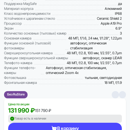
Поддержка MagSafe
да
Материал корпуса
Алюминий
Класс водонепроницаемости
IP68
Устойчивое к царапинам стекло
Ceramic Shield 2
Процессор
Apple A19 Pro
Экран
6.9"
Количество основных (тыловых) камер
3
Основная камера
48 МП, f/1.6, 24 мм, 1/1.28", 1.22µm
Функции основной (тыловой)
автофокус, оптическая
фотокамеры
стабилизация
Сверхширокоугольная камера
48 МП, f/2.8, 100 мм, 1/2.55", 0.7µm
Функции сверхширокоугольной камеры
автофокус, сканер LiDAR
Телефото-камера
48 МП, f/2.8, 100 мм, 1/2.55", 0.7µm
Функции телефото-
Автофокус, оптическая стабилизация,
камеры
оптический Zoom 4x
Фотовспышка
тыльная, светодиодная
Фронтальная камера
18 МП, f/1.9
Без RuStore
Цена по акции
131 990 ₽
151 790 ₽
Товар есть в наличии
В корзину