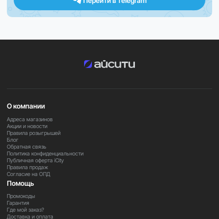
Перейти в Telegram
ограничивать себя в использовании.
Смартфон подходит для работы, общения, творчества
и развлечений. Он обеспечивает стабильную и
быструю работу системы, позволяя легко справляться с
повседневными задачами и сложными сценариями
использования.
Современные возможности камеры помогают
создавать качественные фото и видео, сохраняя
О компании
важные моменты жизни с высокой детализацией и
естественной цветопередачей. Это удобный
Адреса магазинов
Акции и новости
инструмент как для личного использования, так и для
Правила розыгрышей
создания контента.
Блог
Обратная связь
Политика конфиденциальности
Публичная оферта iCity
Премиальные материалы корпуса, фирменное
Правила продаж
качество Apple и внимание к деталям делают iPhone 17
Согласие на ОПД
Pro надежным устройством, которое остается
Помощь
актуальным на протяжении долгого времени.
Промокоды
Гарантия
Где мой заказ?
Доставка и оплата