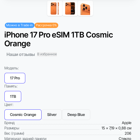
Можно в Trade-in
Рассрочка 0%
iPhone 17 Pro eSIM 1TB Cosmic
Orange
Наши отзывы
В избранное
Модель:
17 Pro
Память:
1TB
Цвет:
Cosmic Orange
Silver
Deep Blue
Бренд
Apple
Размеры
15 x 7,19 x 0,88 см
Вес (грамм)
206
Материал задней панели
Стекло