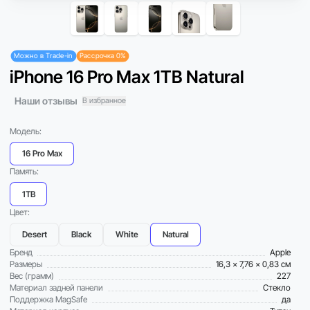
Можно в Trade-in
Рассрочка 0%
iPhone 16 Pro Max 1TB Natural
Наши отзывы
В избранное
Модель:
16 Pro Max
Память:
1TB
Цвет:
Desert
Black
White
Natural
Бренд
Apple
Размеры
16,3 x 7,76 x 0,83 см
Вес (грамм)
227
Материал задней панели
Стекло
Поддержка MagSafe
да