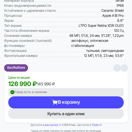
Материал корпуса
Титан
Класс водонепроницаемости
IP68
Устойчивое к царапинам стекло
Ceramic Shield
Процессор
Apple A18 Pro
Экран
6.9"
Тип экрана
LTPO Super Retina XDR OLED
Частота обновления экрана
120 Гц
Основная камера
48 МП, f/1.8, 24 мм, 1/1.28", 1.22µm
Функции основной (тыловой)
автофокус, оптическая
фотокамеры
стабилизация
Фотовспышка
тыльная, светодиодная
Фронтальная камера
12 МП, f/1.9, 23 мм, 1/3.6"
Без RuStore
Цена по акции
126 990 ₽
145 990 ₽
Товар есть в наличии
В корзину
Купить в один клик
Доступно
в рассрочку
от 4 999 ₽/мес. Доступно в
Trade-in
*Цена на товар указана по акции при оплате за наличные