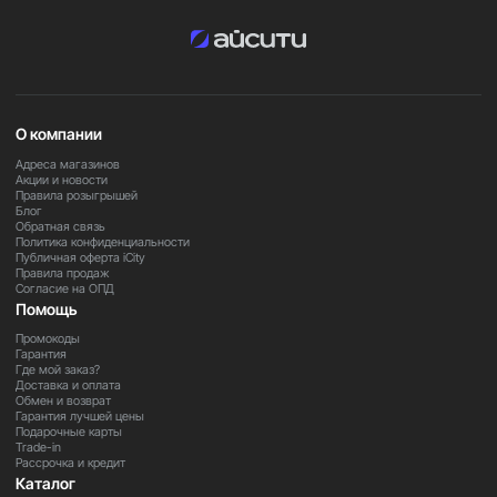
хранения: фотографии, видео, проекты, приложения и
большие файлы — всё всегда под рукой без
необходимости что-либо удалять.
iPhone 16 Pro Max — это сочетание мощности,
премиального дизайна и надёжности, которое
О компании
остаётся актуальным на долгие годы.
Адреса магазинов
Акции и новости
Правила розыгрышей
Важно
Блог
Обратная связь
В зависимости от региона поставки некоторые функции
Политика конфиденциальности
и сервисы устройства могут быть ограничены. Для
Публичная оферта iCity
Правила продаж
получения подробной информации обратитесь к нашим
Согласие на ОПД
менеджерам.
Помощь
Промокоды
Гарантия
Закажите прямо сейчас
Где мой заказ?
Доставка и оплата
Оформите заказ на iPhone 16 Pro Max 1TB уже сегодня и
Обмен и возврат
получите флагманский смартфон с максимальной
Гарантия лучшей цены
производительностью и пространством для любых
Подарочные карты
Trade-in
задач.
Рассрочка и кредит
Каталог