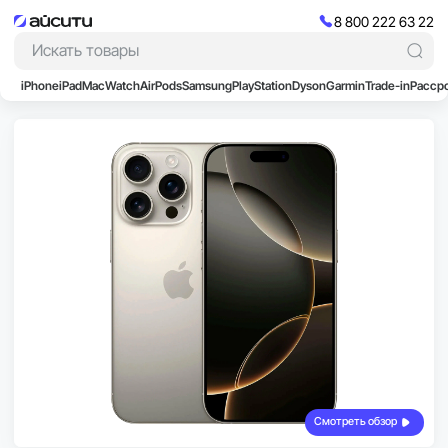
8 800 222 63 22
iPhone
iPad
Mac
Watch
AirPods
Samsung
PlayStation
Dyson
Garmin
Trade-in
Расср
Смотреть обзор