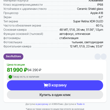
Материал корпуса
Алюминий
Класс водонепроницаемости
IP68
Устойчивое к царапинам стекло
Ceramic Shield glass
Процессор
Apple A18
Экран
6.1"
Тип экрана
Super Retina XDR OLED
Частота обновления экрана
60 Гц
Основная камера
48 МП, f/1.6, 26 мм, 1/1.56", 1.0µm
Функции основной (тыловой)
автофокус, оптическая
фотокамеры
стабилизация
Фотовспышка
тыльная, светодиодная
Фронтальная камера
12 МП, f/1.9, 23 мм, 1/3.6"
Без RuStore
Цена по акции
81 990 ₽
94 290 ₽
Товар есть в наличии
В корзину
Купить в один клик
Доступно
в рассрочку
от 4 999 ₽/мес. Доступно в
Trade-in
*Цена на товар указана по акции при оплате за наличные