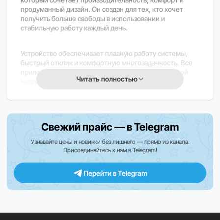
продуманный дизайн. Он создан для тех, кто хочет
получить больше свободы в использовании и
стабильную работу каждый день.
Устройство обеспечивает плавную работу системы,
быстрый отклик и комфортную многозадачность. Все
приложения работают стабильно даже при высокой
Читать полностью
нагрузке.
Яркий OLED-дисплей с насыщенными цветами делает
просмотр видео, игры и повседневное использование
Свежий прайс — в Telegram
максимально приятным и удобным.
Узнавайте цены и новинки без лишнего — прямо из канала.
Присоединяйтесь к нам в Telegram!
Камера позволяет делать чёткие и детализированные
фотографии, а также записывать видео высокого
качества с хорошей стабилизацией. Это удобный
Перейти в Telegram
инструмент как для повседневной съёмки, так и для
создания контента.
Объём памяти 256 ГБ даёт большой запас