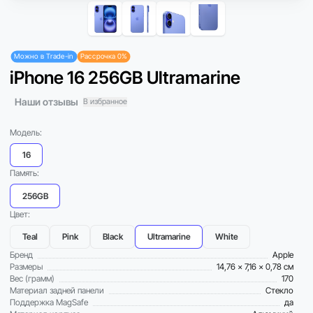
Можно в Trade-in
Рассрочка 0%
iPhone 16 256GB Ultramarine
Наши отзывы
В избранное
Модель:
16
Память:
256GB
Цвет:
Teal
Pink
Black
Ultramarine
White
Бренд
Apple
Размеры
14,76 x 7,16 x 0,78 см
Вес (грамм)
170
Материал задней панели
Стекло
Поддержка MagSafe
да