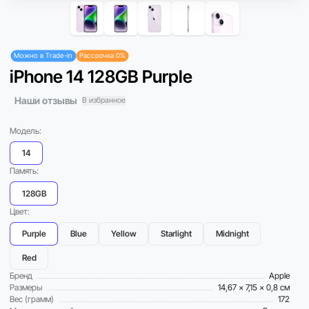
Можно в Trade-in
Рассрочка 0%
iPhone 14 128GB Purple
Наши отзывы
В избранное
Модель:
14
Память:
128GB
Цвет:
Purple
Blue
Yellow
Starlight
Midnight
Red
Бренд
Apple
Размеры
14,67 x 7,15 x 0,8 см
Вес (грамм)
172