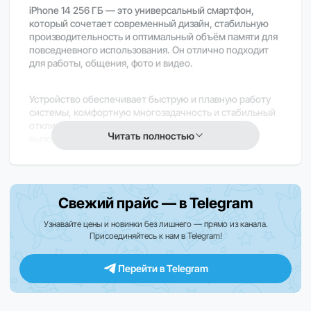
iPhone 14 256 ГБ — это универсальный смартфон,
который сочетает современный дизайн, стабильную
производительность и оптимальный объём памяти для
повседневного использования. Он отлично подходит
для работы, общения, фото и видео.
Устройство обеспечивает быструю и плавную работу
системы, комфортную многозадачность и стабильный
отклик приложений. Все основные задачи
Читать полностью
выполняются без задержек.
Яркий 6,1-дюймовый Super Retina XDR дисплей
передаёт насыщенные цвета и высокую детализацию
Свежий прайс — в Telegram
изображения, делая просмотр видео, игр и контента
максимально комфортным.
Узнавайте цены и новинки без лишнего — прямо из канала.
Присоединяйтесь к нам в Telegram!
Камера позволяет делать чёткие и детализированные
фотографии и видео в любых условиях освещения,
Перейти в Telegram
сохраняя естественные цвета и качество изображения.