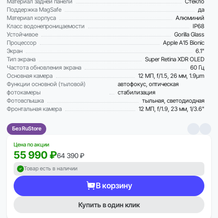
Материал задней панели
Стекло
Поддержка MagSafe
да
Материал корпуса
Алюминий
Класс водонепроницаемости
IP68
Устойчивое
Gorilla Glass
Процессор
Apple A15 Bionic
Экран
6.1"
Тип экрана
Super Retina XDR OLED
Частота обновления экрана
60 Гц
Основная камера
12 МП, f/1.5, 26 мм, 1.9µm
Функции основной (тыловой)
автофокус, оптическая
фотокамеры
стабилизация
Фотовспышка
тыльная, светодиодная
Фронтальная камера
12 МП, f/1.9, 23 мм, 1/3.6"
Без RuStore
Цена по акции
55 990 ₽
64 390 ₽
Товар есть в наличии
В корзину
Купить в один клик