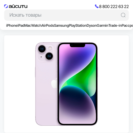
8 800 222 63 22
iPhone
iPad
Mac
Watch
AirPods
Samsung
PlayStation
Dyson
Garmin
Trade-in
Расср