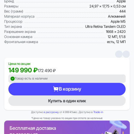
Бренд
Apple
Размеры
24,97 x 17,75 x 0,53 см
Вес (грамм)
444
Материал корпуса
Алюминий
Процессор
Apple M5
Тип экрана
Ultra Retina Tandem OLED
Разрешение экрана
1668 x 2420
Основная камера
12 МП, f/1.8
Фронтальная камера
есть, 12 МП
Цена по акции
149 990 ₽
172 490 ₽
Товар есть в наличии
В корзину
Купить в один клик
Доступно
в рассрочку
от 4 999 ₽/мес. Доступно в
Trade-in
*Цена на товар указана по акции при оплате за наличные
Бесплатная доставка