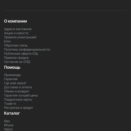
Важно
О компании
В зависимости от региона поставки некоторые функции
и приложения могут быть ограничены. Для уточнения
Адреса магазинов
Акции и новости
информации обратитесь к нашим менеджерам.
Правила розыгрышей
Блог
Обратная связь
Политика конфиденциальности
Закажите прямо сейчас
Публичная оферта iCity
Правила продаж
Оформите заказ на iPad Pro 13” M5 уже сегодня и
Согласие на ОПД
получите профессиональный планшет для работы,
Помощь
творчества и максимальной производительности.
Промокоды
Гарантия
Где мой заказ?
Доставка и оплата
Обмен и возврат
Гарантия лучшей цены
Подарочные карты
Trade-in
Рассрочка и кредит
Каталог
Mac
iPhone
Watch