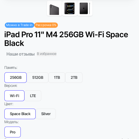
Можно в Trade-in
Рассрочка 0%
iPad Pro 11" M4 256GB Wi-Fi Space
Black
Наши отзывы
В избранное
Память:
256GB
512GB
1TB
2TB
Версия:
Wi-Fi
LTE
Цвет:
Space Black
Silver
Модель:
Pro