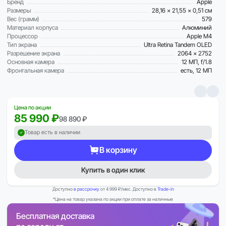
Бренд
Apple
Размеры
28,16 x 21,55 x 0,51 см
Вес (грамм)
579
Материал корпуса
Алюминий
Процессор
Apple M4
Тип экрана
Ultra Retina Tandem OLED
Разрешение экрана
2064 x 2752
Основная камера
12 МП, f/1.8
Фронтальная камера
есть, 12 МП
Цена по акции
85 990 ₽
98 890 ₽
Товар есть в наличии
В корзину
Купить в один клик
Доступно
в рассрочку
от 4 999 ₽/мес. Доступно в
Trade-in
*Цена на товар указана по акции при оплате за наличные
Бесплатная доставка