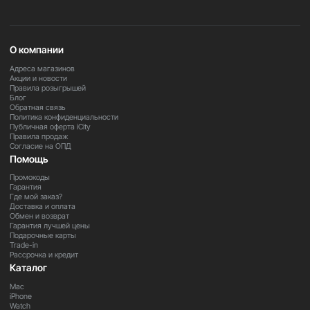
работу с файлами, приложениями и творческими
задачами плавной, удобной и интуитивной.
О компании
Важно
Адреса магазинов
В зависимости от региона поставки некоторые функции
Акции и новости
и приложения могут быть ограничены. Для уточнения
Правила розыгрышей
Блог
информации обратитесь к нашим менеджерам.
Обратная связь
Политика конфиденциальности
Публичная оферта iCity
Правила продаж
Закажите прямо сейчас
Согласие на ОПД
Оформите заказ на iPad Pro 11” M4 уже сегодня и
Помощь
получите мощный профессиональный планшет для
Промокоды
работы, творчества и развлечений.
Гарантия
Где мой заказ?
Доставка и оплата
Обмен и возврат
Гарантия лучшей цены
Подарочные карты
Trade-in
Рассрочка и кредит
Каталог
Mac
iPhone
Watch