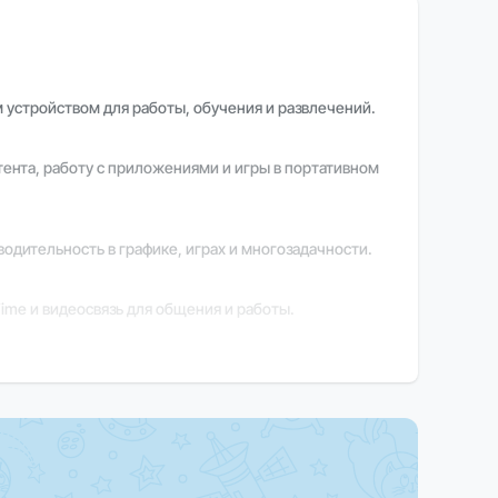
м устройством для работы, обучения и развлечений.
тента, работу с приложениями и игры в портативном
дительность в графике, играх и многозадачности.
ime и видеосвязь для общения и работы.
 стабильную производительность в повседневных
ции обратитесь к нашим менеджерам.