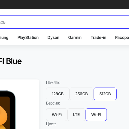
sung
PlayStation
Dyson
Garmin
Trade-in
Рассро
I Blue
Память:
128GB
256GB
512GB
Версия:
Wi-Fi
LTE
Wi-FI
Цвет: