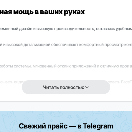
ктная мощь в ваших руках
овременный дизайн и высокую производительность, оставаясь удобны
чей и высокой детализацией обеспечивает комфортный просмотр кон
работы системы, мгновенный отклик приложений и отличную произво
ывать видео высокого качества, а также удобно использовать FaceT
Читать полностью
нтом, обеспечивая плавную работу, удобное управление файлами и
Свежий прайс — в Telegram
кции и приложения могут быть ограничены. Для уточнения информа