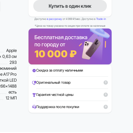
Купить в один клик
Доступно
в рассрочку
от 4 999 ₽/мес. Доступно в
Trade-in
*Цена на товар указана по акции при оплате за наличные
Бесплатная доставка
по городу от
Apple
10 000 ₽
x 0,63 см
293
люминий
Скидка за оплату наличными
e A17 Pro
еткой LED
Оригинальный товар
266×1488
есть
Гарантия честной цены
12 МП
Поддержка после покупки