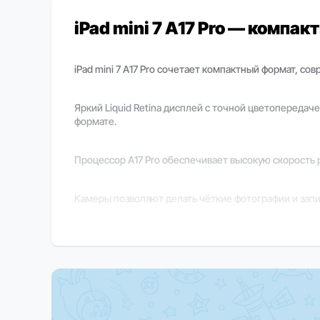
iPad mini 7 A17 Pro — компа
iPad mini 7 A17 Pro сочетает компактный формат, с
Яркий Liquid Retina дисплей с точной цветопереда
формате.
Процессор A17 Pro обеспечивает высокую скорость 
Камеры позволяют делать чёткие фотографии и запис
iPadOS делает устройство универсальным инструме
задачах.
Важно
В зависимости от региона поставки некоторые фун