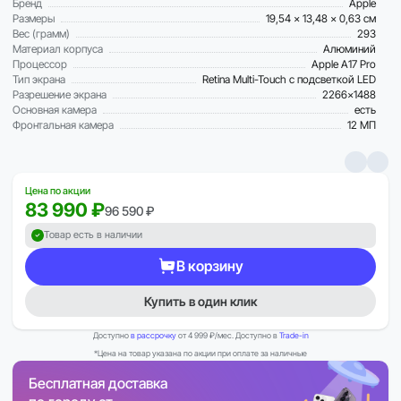
Бренд
Apple
Размеры
19,54 x 13,48 x 0,63 см
Вес (грамм)
293
Материал корпуса
Алюминий
Процессор
Apple A17 Pro
Тип экрана
Retina Multi-Touch с подсветкой LED
Разрешение экрана
2266×1488
Основная камера
есть
Фронтальная камера
12 МП
Цена по акции
83 990 ₽
96 590 ₽
Товар есть в наличии
В корзину
Купить в один клик
Доступно
в рассрочку
от 4 999 ₽/мес. Доступно в
Trade-in
*Цена на товар указана по акции при оплате за наличные
Бесплатная доставка