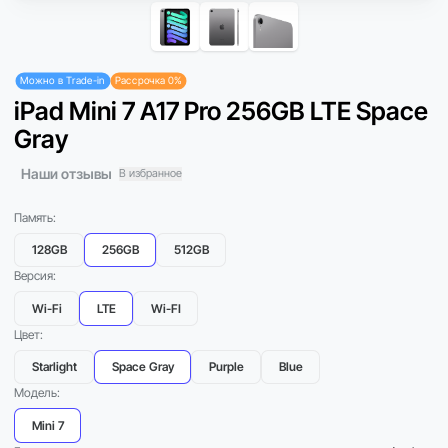
Можно в Trade-in
Рассрочка 0%
iPad Mini 7 A17 Pro 256GB LTE Space
Gray
Наши отзывы
В избранное
Память:
128GB
256GB
512GB
Версия:
Wi-Fi
LTE
Wi-FI
Цвет:
Starlight
Space Gray
Purple
Blue
Модель:
Mini 7