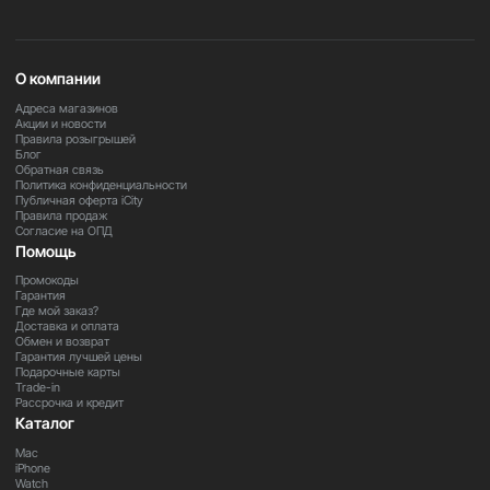
Важно
В зависимости от региона поставки некоторые функции
О компании
и приложения могут быть ограничены. Для уточнения
информации обратитесь к нашим менеджерам.
Адреса магазинов
Акции и новости
Правила розыгрышей
Блог
Закажите прямо сейчас
Обратная связь
Политика конфиденциальности
Оформите заказ на iPad mini 7 A17 Pro уже сегодня и
Публичная оферта iCity
получите компактный и мощный планшет, который
Правила продаж
Согласие на ОПД
всегда с вами.
Помощь
Промокоды
Гарантия
Где мой заказ?
Доставка и оплата
Обмен и возврат
Гарантия лучшей цены
Подарочные карты
Trade-in
Рассрочка и кредит
Каталог
Mac
iPhone
Watch