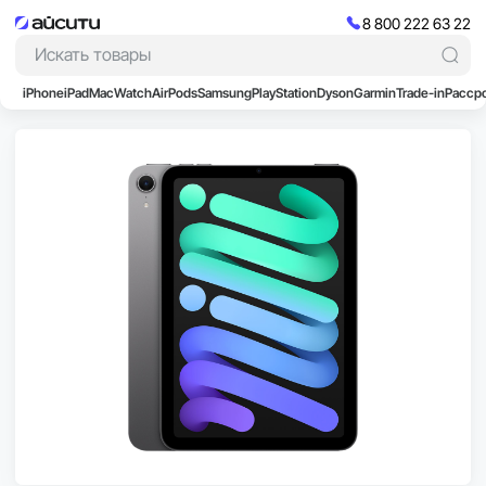
8 800 222 63 22
iPhone
iPad
Mac
Watch
AirPods
Samsung
PlayStation
Dyson
Garmin
Trade-in
Расср