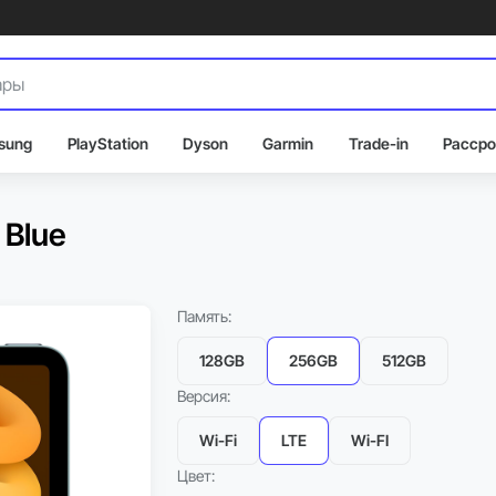
sung
PlayStation
Dyson
Garmin
Trade-in
Рассро
 Blue
Память:
128GB
256GB
512GB
Версия:
Wi-Fi
LTE
Wi-FI
Цвет: