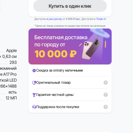
Купить в один клик
Доступно
в рассрочку
от 4 999 ₽/мес. Доступно в
Trade-in
*Цена на товар указана по акции при оплате за наличные
Бесплатная доставка
по городу от
Apple
10 000 ₽
x 0,63 см
293
люминий
Скидка за оплату наличными
Можно в Trade-in
e A17 Pro
Рассрочка 0%
еткой LED
Оригинальный товар
266×1488
есть
Гарантия честной цены
12 МП
Поддержка после покупки