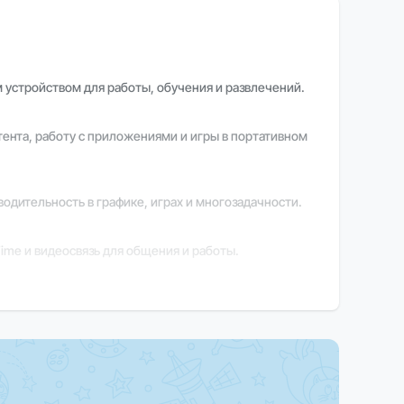
м устройством для работы, обучения и развлечений.
тента, работу с приложениями и игры в портативном
дительность в графике, играх и многозадачности.
ime и видеосвязь для общения и работы.
 стабильную производительность в повседневных
ции обратитесь к нашим менеджерам.