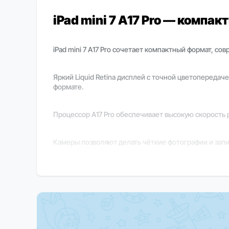
iPad mini 7 A17 Pro — компа
iPad mini 7 A17 Pro сочетает компактный формат, с
Яркий Liquid Retina дисплей с точной цветопереда
формате.
Процессор A17 Pro обеспечивает высокую скорость 
Камеры позволяют делать чёткие фотографии и запис
iPadOS делает устройство универсальным инструме
задачах.
Важно
В зависимости от региона поставки некоторые фун