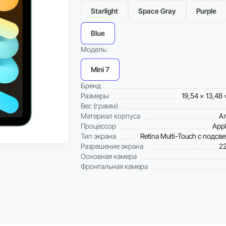
Starlight
Space Gray
Purple
Blue
Модель:
Mini 7
Бренд
Размеры
19,54 x 13,48 
Вес (грамм)
Материал корпуса
А
Можно в Trade-in
Процессор
Appl
Рассрочка 0%
Тип экрана
Retina Multi-Touch с подсв
Разрешение экрана
2
Основная камера
Фронтальная камера