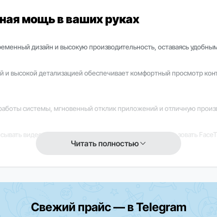
ктная мощь в ваших руках
овременный дизайн и высокую производительность, оставаясь удобны
чей и высокой детализацией обеспечивает комфортный просмотр кон
работы системы, мгновенный отклик приложений и отличную произво
ывать видео высокого качества, а также удобно использовать FaceT
Читать полностью
нтом, обеспечивая плавную работу, удобное управление файлами и
Свежий прайс — в Telegram
кции и приложения могут быть ограничены. Для уточнения информа