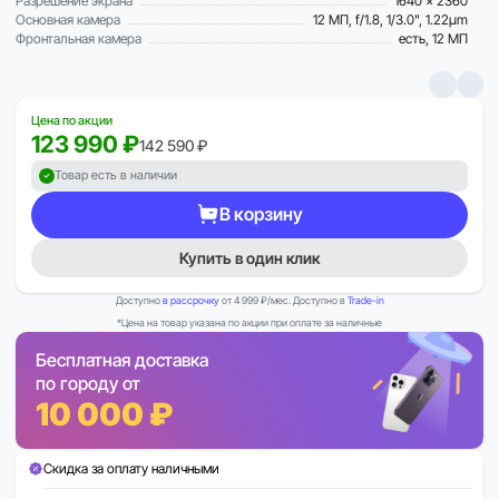
Разрешение экрана
1640 x 2360
Основная камера
12 МП, f/1.8, 1/3.0", 1.22µm
Фронтальная камера
есть, 12 МП
Цена по акции
123 990 ₽
142 590 ₽
Товар есть в наличии
В корзину
Купить в один клик
Доступно
в рассрочку
от 4 999 ₽/мес. Доступно в
Trade-in
*Цена на товар указана по акции при оплате за наличные
Бесплатная доставка
по городу от
10 000 ₽
Скидка за оплату наличными