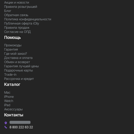
Акции и новости
Правила розыгрышей
Блог
Закажите прямо сейчас
Обратная связь
Политика конфиденциальности
Оформите заказ на iPad Air 8 13” M4 уже сегодня и
Публичная оферта iCity
получите большой и мощный планшет для
Правила продаж
Согласие на ОПД
продуктивной работы, творчества и развлечений.
Помощь
Промокоды
Гарантия
Где мой заказ?
Доставка и оплата
Обмен и возврат
Гарантия лучшей цены
Подарочные карты
Trade-in
Рассрочка и кредит
Каталог
Mac
iPhone
Watch
iPad
Аксессуары
Контакты
8 800 222 63 22