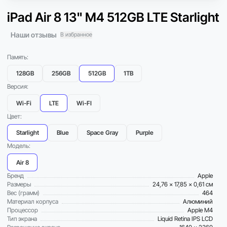
iPad Air 8 13" M4 512GB LTE Starlight
Наши отзывы
В избранное
Память:
128GB
256GB
512GB
1TB
Версия:
Wi-Fi
LTE
Wi-FI
Цвет:
Starlight
Blue
Space Gray
Purple
Модель:
Air 8
Бренд
Apple
Размеры
24,76 x 17,85 x 0,61 см
Вес (грамм)
464
Материал корпуса
Алюминий
Процессор
Apple M4
Тип экрана
Liquid Retina IPS LCD