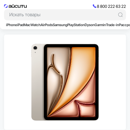
8 800 222 63 22
iPhone
iPad
Mac
Watch
AirPods
Samsung
PlayStation
Dyson
Garmin
Trade-in
Расср