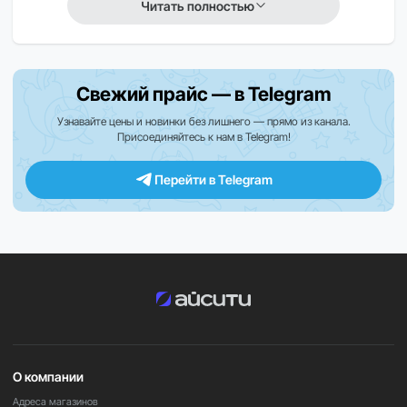
Читать полностью
Процессор M4 гарантирует высокую скорость работы
системы, плавную многозадачность и отличную
производительность в графических и ресурсоёмких
Свежий прайс — в Telegram
задачах.
Узнавайте цены и новинки без лишнего — прямо из канала.
Присоединяйтесь к нам в Telegram!
Устройство подходит для профессиональной работы,
учебы, творчества, видеозвонков и повседневного
использования, обеспечивая стабильную работу
Перейти в Telegram
iPadOS.
Объём памяти позволяет хранить все необходимые
файлы, приложения, фото и видео без необходимости
постоянной очистки, что особенно удобно при
активной работе.
Важно
В зависимости от региона поставки некоторые функции
О компании
и приложения могут быть недоступны. Для уточнения
информации обратитесь к нашим менеджерам.
Адреса магазинов