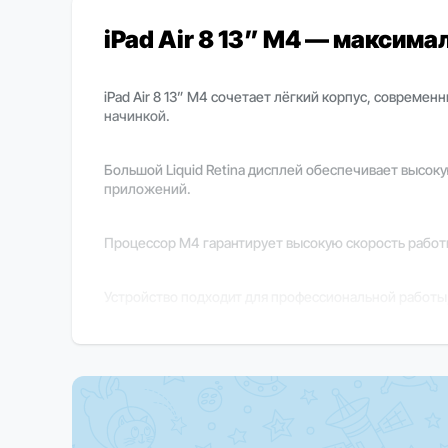
iPad Air 8 13” M4 — максим
iPad Air 8 13” M4 сочетает лёгкий корпус, соврем
начинкой.
Большой Liquid Retina дисплей обеспечивает высок
приложений.
Процессор M4 гарантирует высокую скорость работы
Устройство подходит для профессиональной работы,
Объём памяти позволяет хранить все необходимые ф
Важно
В зависимости от региона поставки некоторые фун