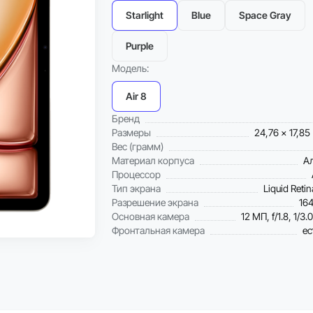
Starlight
Blue
Space Gray
Purple
Модель:
Air 8
Бренд
Размеры
24,76 x 17,85
Вес (грамм)
Материал корпуса
А
Процессор
Тип экрана
Liquid Reti
Разрешение экрана
16
Основная камера
12 МП, f/1.8, 1/3.
Фронтальная камера
ес