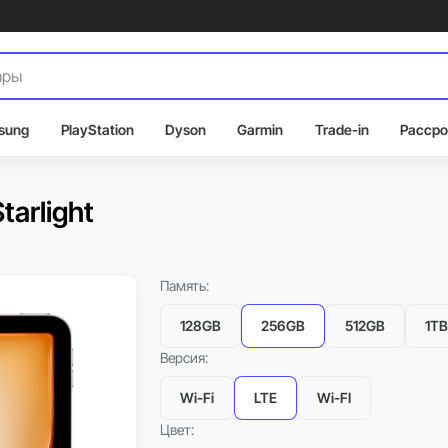
sung
PlayStation
Dyson
Garmin
Trade-in
Рассро
tarlight
Память:
128GB
256GB
512GB
1TB
Версия:
Wi-Fi
LTE
Wi-FI
Цвет: