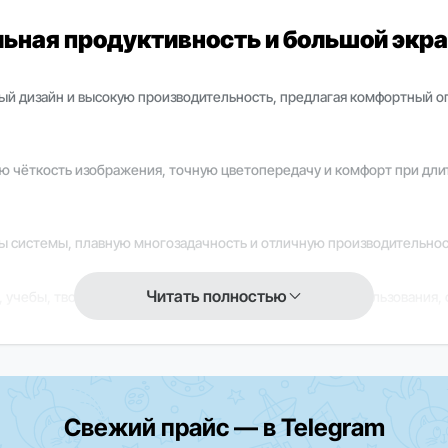
альная продуктивность и большой экр
енный дизайн и высокую производительность, предлагая комфортный
ую чёткость изображения, точную цветопередачу и комфорт при дли
 системы, плавную многозадачность и отличную производительност
Читать полностью
 учебы, творчества, видеозвонков и повседневного использования, 
айлы, приложения, фото и видео без необходимости постоянной очи
Свежий прайс — в Telegram
кции и приложения могут быть недоступны. Для уточнения информа