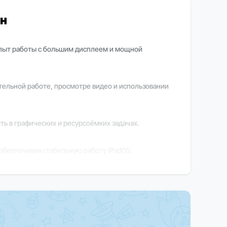
ан
 опыт работы с большим дисплеем и мощной
тельной работе, просмотре видео и использовании
ь в графических и ресурсоёмких задачах.
обеспечивая стабильную работу iPadOS.
стки, что особенно удобно при активной работе.
ции обратитесь к нашим менеджерам.