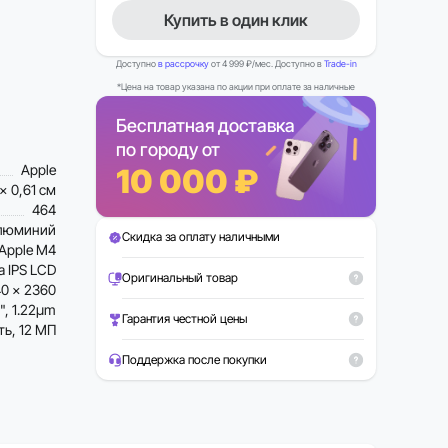
Купить в один клик
Доступно
в рассрочку
от 4 999 ₽/мес. Доступно в
Trade-in
*Цена на товар указана по акции при оплате за наличные
Бесплатная доставка
по городу от
Apple
10 000 ₽
 x 0,61 см
464
люминий
Скидка за оплату наличными
Apple M4
na IPS LCD
Оригинальный товар
40 x 2360
0", 1.22µm
Гарантия честной цены
ть, 12 МП
Поддержка после покупки