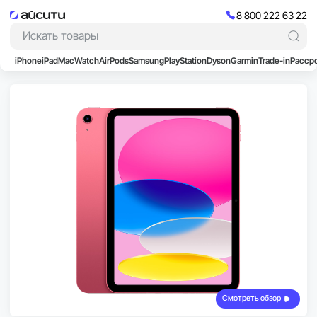
8 800 222 63 22
iPhone
iPad
Mac
Watch
AirPods
Samsung
PlayStation
Dyson
Garmin
Trade-in
Расср
Смотреть обзор