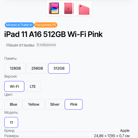
Можно в Trade-in
Рассрочка 0%
iPad 11 A16 512GB Wi-Fi Pink
Наши отзывы
В избранное
Память:
128GB
256GB
512GB
Версия:
Wi-Fi
LTE
Цвет:
Blue
Yellow
Silver
Pink
Модель:
11
Бренд
Apple
Размеры
24,86 x 17,95 x 0,7 см