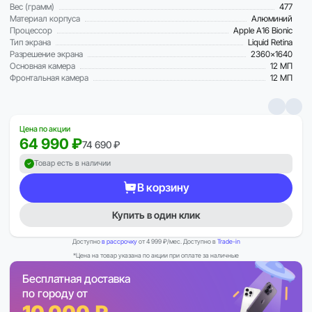
Вес (грамм)
477
Материал корпуса
Алюминий
Процессор
Apple A16 Bionic
Тип экрана
Liquid Retina
Разрешение экрана
2360×1640
Основная камера
12 МП
Фронтальная камера
12 МП
Цена по акции
64 990 ₽
74 690 ₽
Товар есть в наличии
В корзину
Купить в один клик
Доступно
в рассрочку
от 4 999 ₽/мес. Доступно в
Trade-in
*Цена на товар указана по акции при оплате за наличные
Бесплатная доставка
по городу от