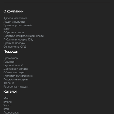
удобной, позволяя эффективно использовать планшет
как для развлечений, так и для продуктивных задач.
О компании
Адреса магазинов
Важно
Акции и новости
Правила розыгрышей
В зависимости от региона поставки некоторые функции
Блог
и сервисы устройства могут быть ограничены. Для
Обратная связь
уточнения деталей обратитесь к нашим менеджерам.
Политика конфиденциальности
Публичная оферта iCity
Правила продаж
Согласие на ОПД
Закажите прямо сейчас
Помощь
Оформите заказ на iPad 11 A16 уже сегодня и получите
Промокоды
мощный и универсальный планшет для работы, учёбы
Гарантия
Где мой заказ?
и развлечений.
Доставка и оплата
Обмен и возврат
Гарантия лучшей цены
Подарочные карты
Trade-in
Рассрочка и кредит
Каталог
Mac
iPhone
Watch
iPad
Аксессуары