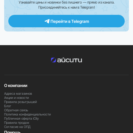
Узнавайте цены и новинки без лишнего — прямо из канала.
Расширенная комплектация Essential делает
Присоединяйтесь к нам в Telegram!
использование устройства ещё удобнее, предоставляя
необходимые аксессуары для различных сценариев
Перейти в Telegram
съёмки. Фирменное приложение Insta360 с
интеллектуальными инструментами помогает быстро
обработать отснятый материал, смонтировать ролики и
подготовить их к публикации.
Важно
Комплектация набора Essential может отличаться в
зависимости от региона поставки. Некоторые функции,
возможности приложения и доступность отдельных
сервисов зависят от версии программного
О компании
обеспечения и используемого мобильного устройства.
Адреса магазинов
Акции и новости
Правила розыгрышей
Закажите прямо сейчас
Блог
Обратная связь
Оформите заказ на Insta360 X5 Essential и получите
Политика конфиденциальности
Публичная оферта iCity
готовый комплект для создания впечатляющих
Правила продаж
фотографий и видеороликов в формате 360° дома, в
Согласие на ОПД
путешествиях и во время активного отдыха.
Помощь