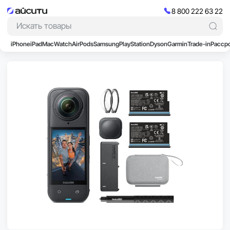
8 800 222 63 22
iPhone
iPad
Mac
Watch
AirPods
Samsung
PlayStation
Dyson
Garmin
Trade-in
Расср