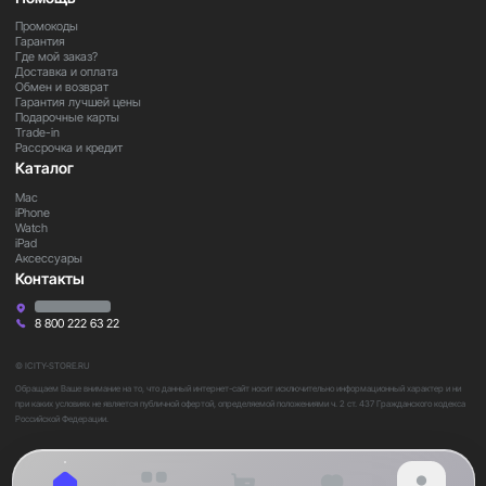
Промокоды
Гарантия
Где мой заказ?
Доставка и оплата
Обмен и возврат
Гарантия лучшей цены
Подарочные карты
Trade-in
Рассрочка и кредит
Каталог
Mac
iPhone
Watch
iPad
Аксессуары
Контакты
8 800 222 63 22
© ICITY-STORE.RU
Обращаем Ваше внимание на то, что данный интернет-сайт носит исключительно информационный характер и ни
при каких условиях не является публичной офертой, определяемой положениями ч. 2 ст. 437 Гражданского кодекса
Российской Федерации.