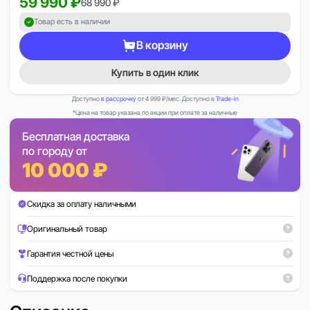
59 990 ₽
68 990 ₽
Товар есть в наличии
В корзину
Купить в один клик
Доступно
в рассрочку
от 4 999 ₽/мес. Доступно в
Trade-in
*Цена на товар указана по акции при оплате за наличные
Бесплатная доставка
по городу от
10 000 ₽
Скидка за оплату наличными
Оригинальный товар
Гарантия честной цены
Поддержка после покупки