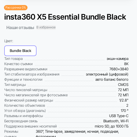
Рассрочка 0%
insta360 X5 Essential Bundle Black
Наши отзывы
В избранное
Цвет:
Bundle Black
Тип товара
экшн-камера
Качество съемки
8K
Разрешение видеосъемки
7680x3840
Тип стабилизатора изображения
электронный (цифровой)
Функции и технологии
авто баланс белого
Тип матрицы
CMOS
Число пикселей матрицы
72 МП
Число мегапикселей при фотосъемке
72 МП
Физический размер матрицы
1/2.8"
Количество объективов
2
Угол обзора (диагональ)
170 °
Разъемы и интерфейсы
USB Type-C
Беспроводная связь
Bluetooth, Wi-Fi
Поддержка внешних носителей
micro SD, до 1000 ГБ
Режимы
360°, Time-lapse, замедленная, ночная, подводная,
съемки
фоторежим