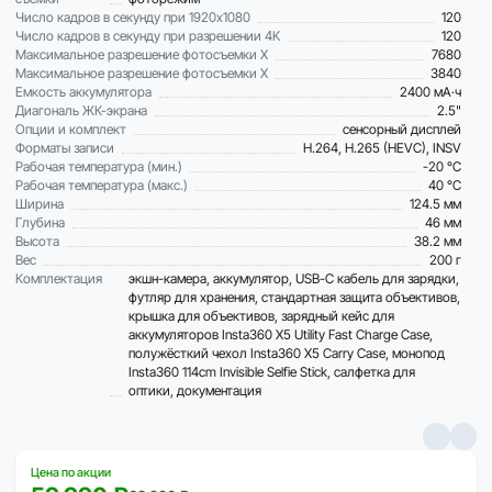
Число кадров в секунду при 1920x1080
120
Число кадров в секунду при разрешении 4K
120
Максимальное разрешение фотосъемки X
7680
Максимальное разрешение фотосъемки X
3840
Емкость аккумулятора
2400 мА·ч
Диагональ ЖК-экрана
2.5"
Опции и комплект
сенсорный дисплей
Форматы записи
H.264, H.265 (HEVC), INSV
Рабочая температура (мин.)
-20 °C
Рабочая температура (макс.)
40 °C
Ширина
124.5 мм
Глубина
46 мм
Высота
38.2 мм
Вес
200 г
Комплектация
экшн-камера, аккумулятор, USB-C кабель для зарядки,
футляр для хранения, стандартная защита объективов,
крышка для объективов, зарядный кейс для
аккумуляторов Insta360 X5 Utility Fast Charge Case,
полужёсткий чехол Insta360 X5 Carry Case, монопод
Insta360 114cm Invisible Selfie Stick, салфетка для
оптики, документация
Цена по акции