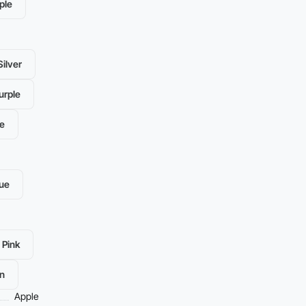
ple
ilver
urple
e
lue
Pink
n
Apple