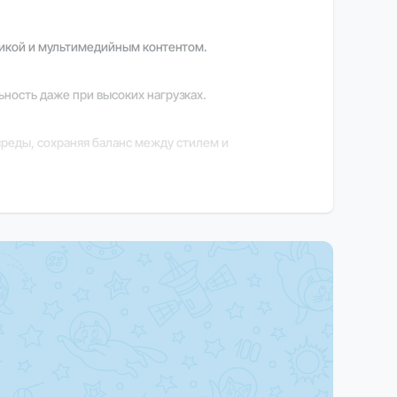
фикой и мультимедийным контентом.
ность даже при высоких нагрузках.
среды, сохраняя баланс между стилем и
ышая удобство и продуктивность.
ции обратитесь к нашим менеджерам.