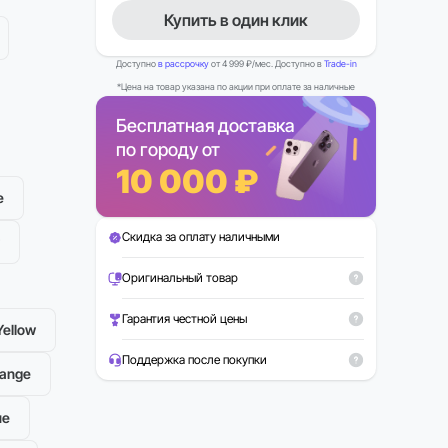
Купить в один клик
Доступно
в рассрочку
от 4 999 ₽/мес. Доступно в
Trade-in
*Цена на товар указана по акции при оплате за наличные
Бесплатная доставка
по городу от
10 000 ₽
e
Скидка за оплату наличными
Можно в Trade-in
Рассрочка 0%
Оригинальный товар
Гарантия честной цены
Yellow
Поддержка после покупки
range
ue