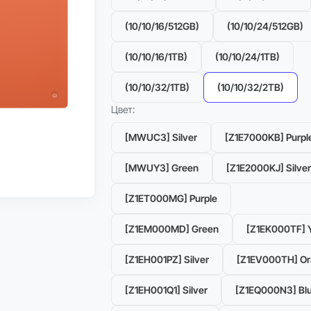
(10/10/16/512GB)
(10/10/24/512GB)
(10/10/16/1TB)
(10/10/24/1TB)
(10/10/32/1TB)
(10/10/32/2TB)
Цвет:
[MWUC3] Silver
[Z1E7000KB] Purpl
Можно в Trade-in
[MWUY3] Green
[Z1E2000KJ] Silver
Рассрочка 0%
[Z1ET000MG] Purple
[Z1EM000MD] Green
[Z1EK000TF] 
[Z1EH001PZ] Silver
[Z1EV000TH] O
[Z1EH001Q1] Silver
[Z1EQ000N3] Bl