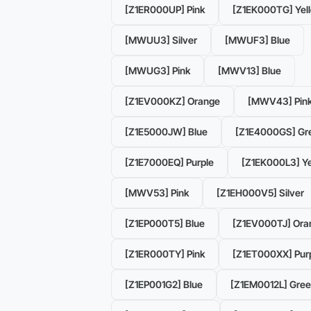
[Z1ER000UP] Pink
[Z1EK000TG] Yel
[MWUU3] Silver
[MWUF3] Blue
[MWUG3] Pink
[MWV13] Blue
[Z1EV000KZ] Orange
[MWV43] Pin
[Z1E5000JW] Blue
[Z1E4000GS] Gr
[Z1E7000EQ] Purple
[Z1EK000L3] Ye
[MWV53] Pink
[Z1EH000V5] Silver
[Z1EP000T5] Blue
[Z1EV000TJ] Ora
[Z1ER000TY] Pink
[Z1ET000XX] Pur
[Z1EP001G2] Blue
[Z1EM0012L] Gre