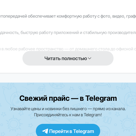
ветопередачей обеспечивает комфортную работу с фото, видео, гра
дачность, быструю работу приложений и стабильную производитель
 в любое рабочее пространство — от домашнего стола до офисной 
Читать полностью
ную работу системы и полную интеграцию с экосистемой Apple, пов
Свежий прайс — в Telegram
кции и приложения могут быть ограничены. Для уточнения информа
Узнавайте цены и новинки без лишнего — прямо из канала.
Присоединяйтесь к нам в Telegram!
Перейти в Telegram