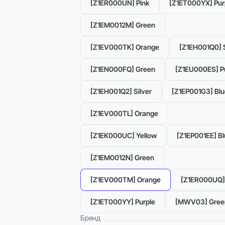
[Z1ER000UN] Pink
[Z1ET000YX] Pur
[Z1EM0012M] Green
[Z1EV000TK] Orange
[Z1EH001Q0] S
[Z1EN000FQ] Green
[Z1EU000ES] P
[Z1EH001Q2] Silver
[Z1EP001G3] Blu
[Z1EV000TL] Orange
[Z1EK000UC] Yellow
[Z1EP001EE] B
[Z1EM0012N] Green
[Z1EV000TM] Orange
[Z1ER000UQ] 
[Z1ET000YY] Purple
[MWV03] Gree
Бренд