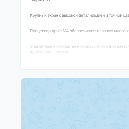
Крупный экран с высокой детализацией и точной ц
Процессор Apple M4 обеспечивает плавную многоза
Элегантный и компактный корпус легко вписывается
функциональностью.
macOS гарантирует интуитивный интерфейс, стабиль
Важно
В зависимости от региона поставки некоторые фун
Закажите прямо сейчас