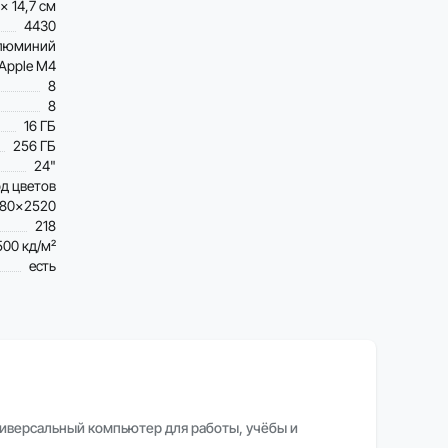
 x 14,7 см
4430
люминий
Apple M4
8
8
16 ГБ
256 ГБ
24"
рд цветов
80×2520
218
500 кд/м²
есть
ниверсальный компьютер для работы, учёбы и