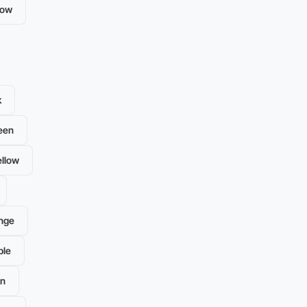
low
k
een
llow
nge
ple
en