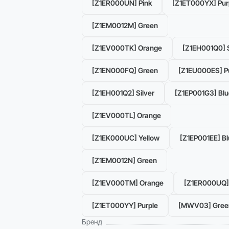
[Z1ER000UN] Pink
[Z1ET000YX] Pur
[Z1EM0012M] Green
[Z1EV000TK] Orange
[Z1EH001Q0] S
[Z1EN000FQ] Green
[Z1EU000ES] P
[Z1EH001Q2] Silver
[Z1EP001G3] Blu
[Z1EV000TL] Orange
[Z1EK000UC] Yellow
[Z1EP001EE] B
[Z1EM0012N] Green
[Z1EV000TM] Orange
[Z1ER000UQ] 
[Z1ET000YY] Purple
[MWV03] Gree
Бренд