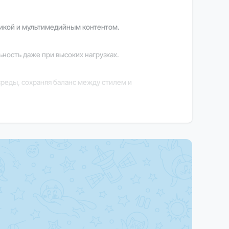
фикой и мультимедийным контентом.
ность даже при высоких нагрузках.
среды, сохраняя баланс между стилем и
ышая удобство и продуктивность.
ции обратитесь к нашим менеджерам.