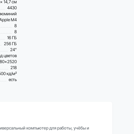
 x 14,7 см
4430
люминий
Apple M4
8
8
16 ГБ
256 ГБ
24"
рд цветов
80×2520
218
500 кд/м²
есть
ниверсальный компьютер для работы, учёбы и