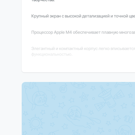
Крупный экран с высокой детализацией и точной ц
Процессор Apple M4 обеспечивает плавную многоза
Элегантный и компактный корпус легко вписывается
функциональностью.
macOS гарантирует интуитивный интерфейс, стабиль
Важно
В зависимости от региона поставки некоторые фун
Закажите прямо сейчас