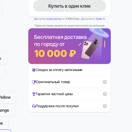
Купить в один клик
Доступно
в рассрочку
от 4 999 ₽/мес. Доступно в
Trade-in
*Цена на товар указана по акции при оплате за наличные
Бесплатная доставка
по городу от
10 000 ₽
e
Скидка за оплату наличными
Можно в Trade-in
Рассрочка 0%
Оригинальный товар
Гарантия честной цены
Yellow
Поддержка после покупки
range
ue