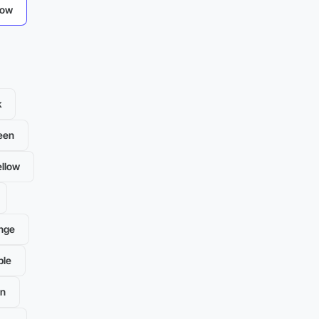
low
k
een
llow
nge
ple
en