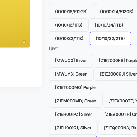
(10/10/16/512GB)
(10/10/24/512GB)
(10/10/16/1TB)
(10/10/24/1TB)
(10/10/32/1TB)
(10/10/32/2TB)
Цвет:
[MWUC3] Silver
[Z1E7000KB] Purpl
Можно в Trade-in
[MWUY3] Green
[Z1E2000KJ] Silver
Рассрочка 0%
[Z1ET000MG] Purple
[Z1EM000MD] Green
[Z1EK000TF] 
[Z1EH001PZ] Silver
[Z1EV000TH] O
[Z1EH001Q1] Silver
[Z1EQ000N3] Bl