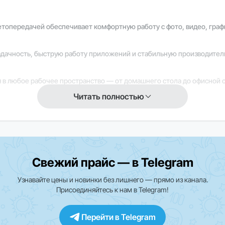
ветопередачей обеспечивает комфортную работу с фото, видео, гра
дачность, быструю работу приложений и стабильную производитель
 в любое рабочее пространство — от домашнего стола до офисной 
Читать полностью
ную работу системы и полную интеграцию с экосистемой Apple, пов
Свежий прайс — в Telegram
кции и приложения могут быть ограничены. Для уточнения информа
Узнавайте цены и новинки без лишнего — прямо из канала.
Присоединяйтесь к нам в Telegram!
Перейти в Telegram