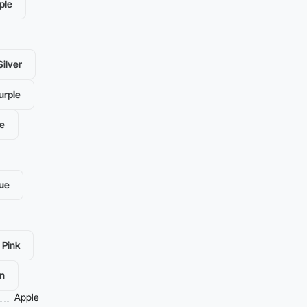
ple
ilver
urple
e
lue
Pink
n
Apple