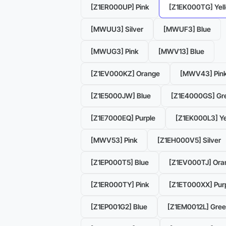
[Z1ER000UP] Pink
[Z1EK000TG] Yel
[MWUU3] Silver
[MWUF3] Blue
[MWUG3] Pink
[MWV13] Blue
[Z1EV000KZ] Orange
[MWV43] Pin
[Z1E5000JW] Blue
[Z1E4000GS] Gr
[Z1E7000EQ] Purple
[Z1EK000L3] Ye
[MWV53] Pink
[Z1EH000V5] Silver
[Z1EP000T5] Blue
[Z1EV000TJ] Ora
[Z1ER000TY] Pink
[Z1ET000XX] Pur
[Z1EP001G2] Blue
[Z1EM0012L] Gre