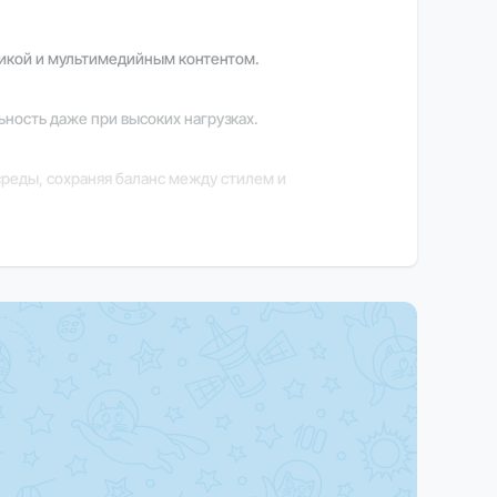
фикой и мультимедийным контентом.
ность даже при высоких нагрузках.
среды, сохраняя баланс между стилем и
ышая удобство и продуктивность.
ции обратитесь к нашим менеджерам.