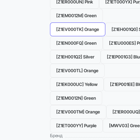
[Z1ER000UN] Pink
[Z1ET000YX] Pur
[Z1EM0012M] Green
[Z1EV000TK] Orange
[Z1EH001Q0] S
[Z1EN000FQ] Green
[Z1EU000ES] P
[Z1EH001Q2] Silver
[Z1EP001G3] Blu
[Z1EV000TL] Orange
[Z1EK000UC] Yellow
[Z1EP001EE] B
[Z1EM0012N] Green
[Z1EV000TM] Orange
[Z1ER000UQ] 
[Z1ET000YY] Purple
[MWV03] Gree
Бренд