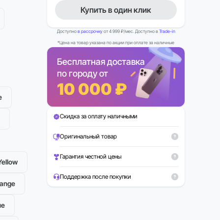
Купить в один клик
Доступно
в рассрочку
от 4 999 ₽/мес. Доступно в
Trade-in
*Цена на товар указана по акции при оплате за наличные
Бесплатная доставка
по городу от
10 000 ₽
e
Скидка за оплату наличными
Можно в Trade-in
Рассрочка 0%
Оригинальный товар
Гарантия честной цены
Yellow
Поддержка после покупки
range
ue