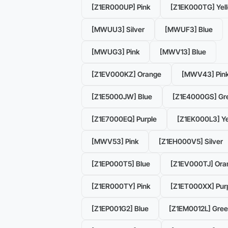
[Z1ER000UP] Pink
[Z1EK000TG] Yel
[MWUU3] Silver
[MWUF3] Blue
[MWUG3] Pink
[MWV13] Blue
[Z1EV000KZ] Orange
[MWV43] Pin
[Z1E5000JW] Blue
[Z1E4000GS] Gr
[Z1E7000EQ] Purple
[Z1EK000L3] Ye
[MWV53] Pink
[Z1EH000V5] Silver
[Z1EP000T5] Blue
[Z1EV000TJ] Ora
[Z1ER000TY] Pink
[Z1ET000XX] Pur
[Z1EP001G2] Blue
[Z1EM0012L] Gre