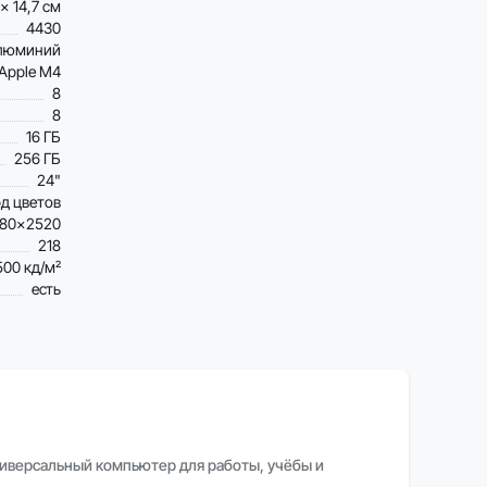
 x 14,7 см
4430
люминий
Apple M4
8
8
16 ГБ
256 ГБ
24"
рд цветов
80×2520
218
500 кд/м²
есть
ниверсальный компьютер для работы, учёбы и