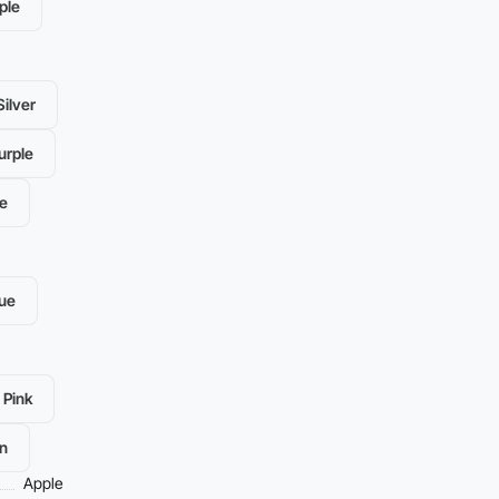
ple
ilver
urple
e
lue
Pink
n
Apple