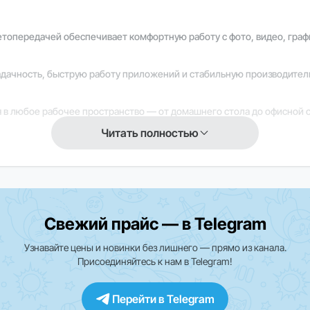
ветопередачей обеспечивает комфортную работу с фото, видео, гра
дачность, быструю работу приложений и стабильную производитель
 в любое рабочее пространство — от домашнего стола до офисной 
Читать полностью
ную работу системы и полную интеграцию с экосистемой Apple, пов
Свежий прайс — в Telegram
кции и приложения могут быть ограничены. Для уточнения информа
Узнавайте цены и новинки без лишнего — прямо из канала.
Присоединяйтесь к нам в Telegram!
Перейти в Telegram