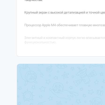
Крупный экран с высокой детализацией и точной ц
Процессор Apple M4 обеспечивает плавную многоза
Элегантный и компактный корпус легко вписывается
функциональностью.
macOS гарантирует интуитивный интерфейс, стабиль
Важно
В зависимости от региона поставки некоторые фун
Закажите прямо сейчас