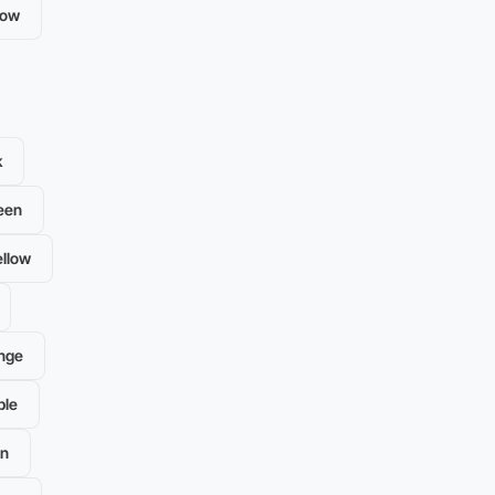
low
k
een
llow
nge
ple
en