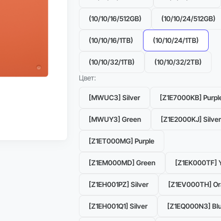
(10/10/16/512GB)
(10/10/24/512GB)
(10/10/16/1TB)
(10/10/24/1TB)
(10/10/32/1TB)
(10/10/32/2TB)
Цвет:
[MWUC3] Silver
[Z1E7000KB] Purpl
Можно в Trade-in
[MWUY3] Green
[Z1E2000KJ] Silver
Рассрочка 0%
[Z1ET000MG] Purple
[Z1EM000MD] Green
[Z1EK000TF] 
[Z1EH001PZ] Silver
[Z1EV000TH] O
[Z1EH001Q1] Silver
[Z1EQ000N3] Bl