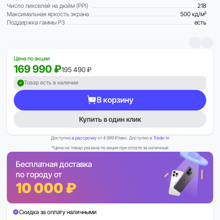
Число пикселей на дюйм (PPI)
218
Максимальная яркость экрана
500 кд/м²
Поддержка гаммы P3
есть
Цена по акции
169 990 ₽
195 490 ₽
Товар есть в наличии
В корзину
Купить в один клик
Доступно
в рассрочку
от 4 999 ₽/мес. Доступно в
Trade-in
*Цена на товар указана по акции при оплате за наличные
Бесплатная доставка
по городу от
10 000 ₽
Скидка за оплату наличными