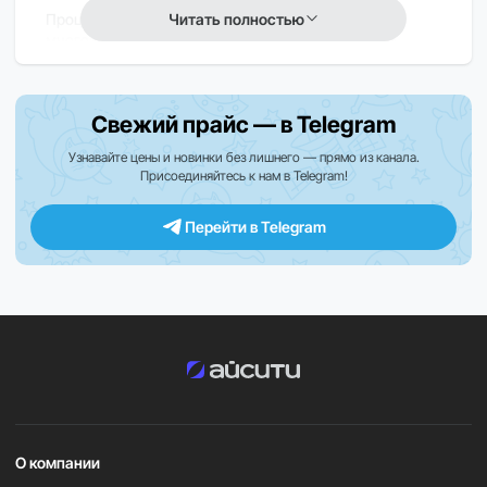
Читать полностью
Процессор Apple M3 обеспечивает плавную
многозадачность, быструю работу приложений и
стабильную производительность при повседневных и
профессиональных нагрузках.
Свежий прайс — в Telegram
Моноблочный корпус отличается компактностью и
стильным внешним видом, идеально вписываясь в
Узнавайте цены и новинки без лишнего — прямо из канала.
Присоединяйтесь к нам в Telegram!
любой интерьер — от домашнего рабочего места до
офиса.
Перейти в Telegram
macOS обеспечивает интуитивный интерфейс,
стабильную работу системы и полную интеграцию с
экосистемой Apple, повышая удобство и
продуктивность.
Важно
В зависимости от региона поставки некоторые функции
и приложения могут быть ограничены. Для уточнения
О компании
информации обратитесь к нашим менеджерам.