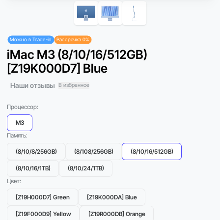
Можно в Trade-in
Рассрочка 0%
iMac M3 (8/10/16/512GB)
[Z19K000D7] Blue
Наши отзывы
В избранное
Процессор:
M3
Память:
(8/10/8/256GB)
(8/108/256GB)
(8/10/16/512GB)
(8/10/16/1TB)
(8/10/24/1TB)
Цвет:
[Z19H000D7] Green
[Z19K000DA] Blue
[Z19F000D9] Yellow
[Z19R000DB] Orange