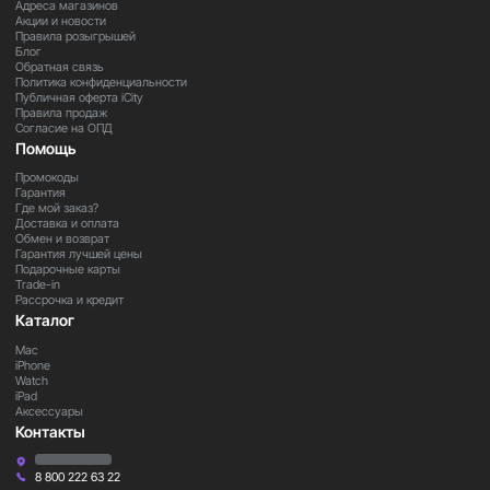
Адреса магазинов
Акции и новости
Правила розыгрышей
Закажите прямо сейчас
Блог
Обратная связь
Политика конфиденциальности
Оформите заказ на iMac M3 уже сегодня и получите
Публичная оферта iCity
Правила продаж
стильный и мощный компьютер для работы,
Согласие на ОПД
творчества и развлечений.
Помощь
Промокоды
Гарантия
Где мой заказ?
Доставка и оплата
Обмен и возврат
Гарантия лучшей цены
Подарочные карты
Trade-in
Рассрочка и кредит
Каталог
Mac
iPhone
Watch
iPad
Аксессуары
Контакты
8 800 222 63 22