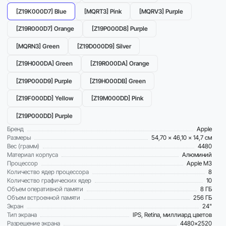
[Z19K000D7] Blue
[MQRT3] Pink
[MQRV3] Purple
[Z19R000D7] Orange
[Z19P000D8] Purple
[MQRN3] Green
[Z19D000D9] Silver
[Z19H000DA] Green
[Z19R000DA] Orange
[Z19P000D9] Purple
[Z19H000DB] Green
[Z19F000DD] Yellow
[Z19M000DD] Pink
[Z19P000DD] Purple
Бренд
Apple
Размеры
54,70 x 46,10 x 14,7 см
Вес (грамм)
4480
Материал корпуса
Алюминий
Процессор
Apple M3
Количество ядер процессора
8
Количество графических ядер
10
Объем оперативной памяти
8 ГБ
Объем встроенной памяти
256 ГБ
Экран
24"
Тип экрана
IPS, Retina, миллиард цветов
Разрешение экрана
4480×2520