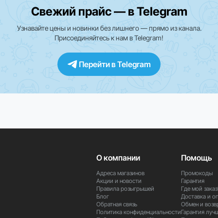
Свежий прайс — в Telegram
кции и приложения могут быть ограничены. Для уточнения информа
Узнавайте цены и новинки без лишнего — прямо из канала.
Присоединяйтесь к нам в Telegram!
Перейти в Telegram
 стильный и мощный компьютер для работы, творчества и развлечен
О компании
Помощь
Адреса магазинов
Промокоды
Акции и новости
Гарантия
Правила розыгрышей
Где мой заказ
Блог
Доставка и о
Обратная связь
Обмен и возв
Политика конфиденциальности
Гарантия луч