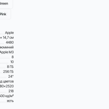
Green
Pink
Apple
 x 14,7 см
4480
люминий
Apple M3
8
10
8 ГБ
256 ГБ
24"
рд цветов
80×2520
218
500 кд/м²
есть