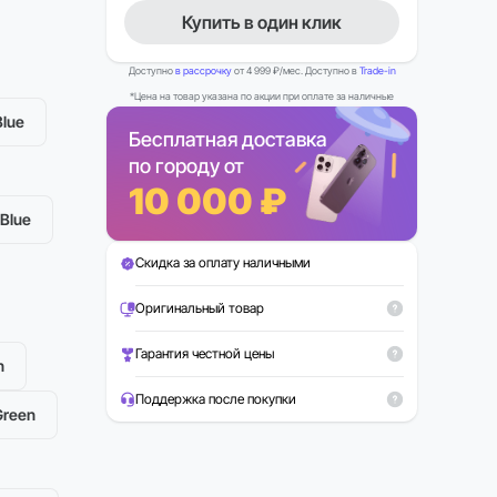
Купить в один клик
Доступно
в рассрочку
от 4 999 ₽/мес. Доступно в
Trade-in
*Цена на товар указана по акции при оплате за наличные
lue
Бесплатная доставка
по городу от
10 000 ₽
Blue
Скидка за оплату наличными
Можно в Trade-in
Рассрочка 0%
Оригинальный товар
Гарантия честной цены
n
Поддержка после покупки
Green