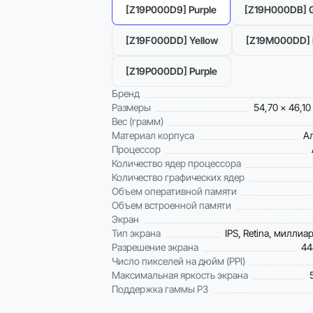
[Z19P000D9] Purple
[Z19H000DB] 
[Z19F000DD] Yellow
[Z19M000DD] 
[Z19P000DD] Purple
Бренд
Размеры
54,70 x 46,10
Вес (грамм)
Материал корпуса
А
Процессор
Количество ядер процессора
Количество графических ядер
Объем оперативной памяти
Объем встроенной памяти
Экран
Тип экрана
IPS, Retina, миллиа
Разрешение экрана
44
Число пикселей на дюйм (PPI)
Максимальная яркость экрана
Поддержка гаммы P3