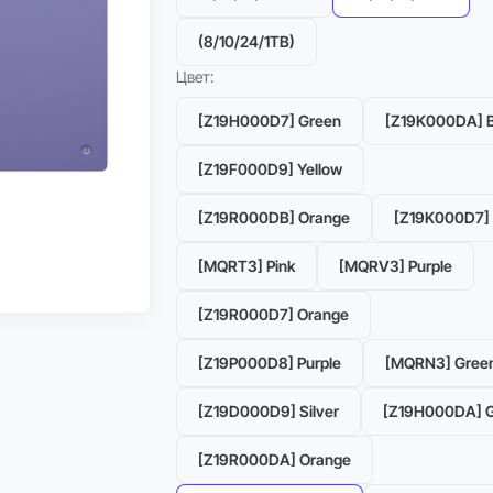
(8/10/24/1TB)
Цвет:
[Z19H000D7] Green
[Z19K000DA] B
[Z19F000D9] Yellow
[Z19R000DB] Orange
[Z19K000D7] 
Можно в Trade-in
[MQRT3] Pink
[MQRV3] Purple
Рассрочка 0%
[Z19R000D7] Orange
[Z19P000D8] Purple
[MQRN3] Gree
[Z19D000D9] Silver
[Z19H000DA] 
[Z19R000DA] Orange