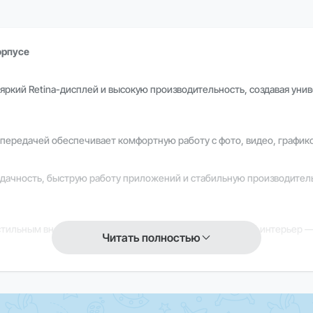
орпусе
яркий Retina-дисплей и высокую производительность, создавая уни
опередачей обеспечивает комфортную работу с фото, видео, графи
дачность, быструю работу приложений и стабильную производител
тильным внешним видом, идеально вписываясь в любой интерьер — 
Читать полностью
ьную работу системы и полную интеграцию с экосистемой Apple, п