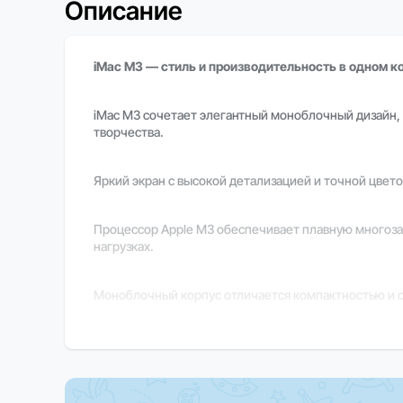
Описание
iMac M3 — стиль и производительность в одном к
iMac M3 сочетает элегантный моноблочный дизайн, 
творчества.
Яркий экран с высокой детализацией и точной цвет
Процессор Apple M3 обеспечивает плавную многоза
нагрузках.
Моноблочный корпус отличается компактностью и с
macOS обеспечивает интуитивный интерфейс, стабил
Важно