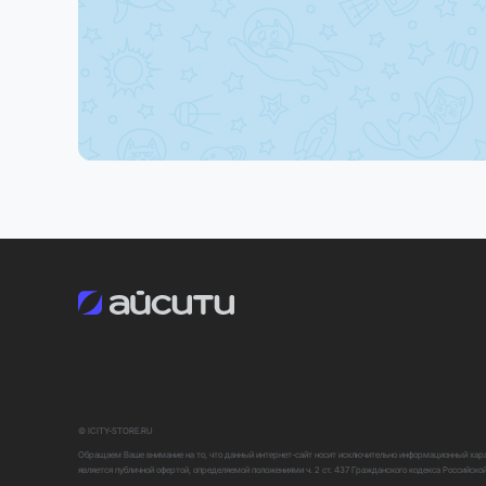
© ICITY-STORE.RU
Обращаем Ваше внимание на то, что данный интернет-сайт носит исключительно информационный харак
является публичной офертой, определяемой положениями ч. 2 ст. 437 Гражданского кодекса Российско