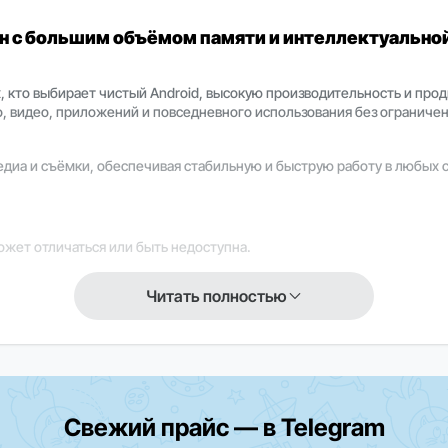
ман с большим объёмом памяти и интеллектуально
х, кто выбирает чистый Android, высокую производительность и пр
, видео, приложений и повседневного использования без ограничен
едиа и съёмки, обеспечивая стабильную и быструю работу в любых 
ожет отличаться или быть недоступна.
Читать полностью
же сегодня и получите флагманский смартфон с увеличенным объёмом
Свежий прайс — в Telegram