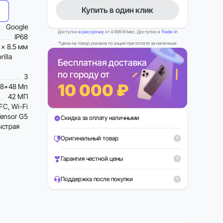
Купить в один клик
Google
Доступно
в рассрочку
от 4 999 ₽/мес. Доступно в
Trade-in
IP68
*Цена на товар указана по акции при оплате за наличные
 x 8.5 мм
illa
Бесплатная доставка
по городу от
3
10 000 ₽
8+48 Мп
42 МП
FC, Wi-Fi
Tensor G5
Скидка за оплату наличными
ыстрая
Оригинальный товар
Гарантия честной цены
Поддержка после покупки