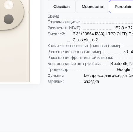
Obsidian
Moonstone
Porcelain
Бренд
Степень защиты:
Размеры (ШxВxТ):
152.8 x 72
Дисплей:
6.3" (2856x1280), LTPO OLED, Gor
Glass Victus 2
Количество основных (тыловых) камер:
Разрешение основных камер:
50+4
Разрешение фронтальной камеры:
Беспроводные интерфейсы:
Bluetooth, N
Процессор:
Google 
Функции
беспроводная зарядка, б
зарядки:
зарядка