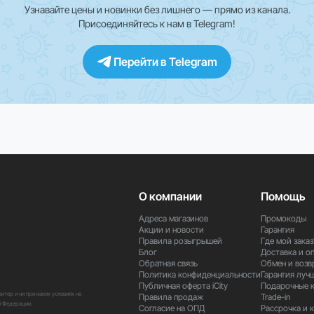
Узнавайте цены и новинки без лишнего — прямо из канала.
Присоединяйтесь к нам в Telegram!
Перейти в Telegram
О компании
Помощь
Адреса магазинов
Промокоды
Акции и новости
Гарантия
Правила розыгрышей
Где мой заказ
Блог
Доставка и о
Обратная связь
Обмен и возв
Политика конфиденциальности
Гарантия луч
Публичная оферта iCity
Подарочные 
тер и ни при каких условиях не
Правила продаж
Trade-in
й Федерации.
Согласие на ОПД
Рассрочка и 