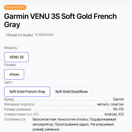
Рассрочка 0%
Garmin VENU 3S Soft Gold French
Gray
Наши отзывы
В избранное
Модель:
VENU 3S
Размер:
41mm
Цвет:
Soft Gold French Gray
Soft Gold Dust/Rose
Бренд
Garmin
Материал корпуса:
металл, пластик
Размер ремешка:
110-175
Совместимость с ОС:
Android, iOS
Особенности
Бесконтактная технология оплаты, Подзаряжаемый
аккумулятор, Проигрывание аудио, Регулируемый
размер ремешка