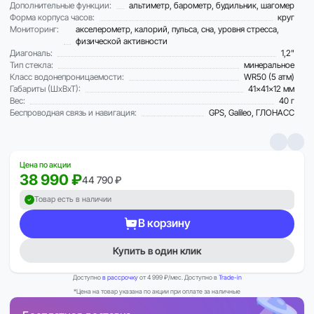
Дополнительные функции:
альтиметр, барометр, будильник, шагомер
Форма корпуса часов:
круг
Мониторинг:
акселерометр, калорий, пульса, сна, уровня стресса,
физической активности
Диагональ:
1,2"
Тип стекла:
минеральное
Класс водонепроницаемости:
WR50 (5 атм)
Габариты (ШхВхТ):
41x41x12 мм
Вес:
40 г
Беспроводная связь и навигация:
GPS, Galileo, ГЛОНАСC
Цена по акции
38 990 ₽
44 790 ₽
Товар есть в наличии
В корзину
Купить в один клик
Доступно
в рассрочку
от 4 999 ₽/мес. Доступно в
Trade-in
*Цена на товар указана по акции при оплате за наличные