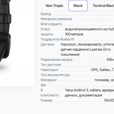
Neo Tropic
Black
Tactical Blac
Бренд
Материал ремешка
Влагозащита
Класс
водонепроницаемость на глу
защиты
100 метров
Поддержка Bluetooth
Датчики
Гироскоп, Акселерометр, оптич
датчик сердечного ритма (3‑го
поколения)
Разрешение экрана
416x
Тип дисплея
Навигация
GPS, Galileo
Тип аккумулятора
Материал
полимер, 
Вес
В
Часы Instinct 3, кабель зарядк
комплекте
данных, документация
Размер
50х50