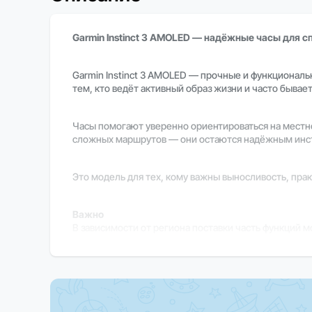
Garmin Instinct 3 AMOLED — надёжные часы для с
Garmin Instinct 3 AMOLED — прочные и функциональ
тем, кто ведёт активный образ жизни и часто бывае
Часы помогают уверенно ориентироваться на местно
сложных маршрутов — они остаются надёжным инс
Это модель для тех, кому важны выносливость, пра
Важно
В зависимости от региона поставки часть функций м
Закажите прямо сейчас
Оформите заказ на Garmin Instinct 3 AMOLED уже се