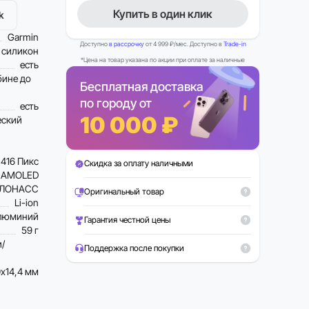
Купить в один клик
k
Garmin
Доступно
в рассрочку
от 4 999 ₽/мес. Доступно в
Trade-in
силикон
*Цена на товар указана по акции при оплате за наличные
есть
бине до
Бесплатная доставка
по городу от
есть
10 000 ₽
еский
416 Пикс
Скидка за оплату наличными
AMOLED
, ГЛОНАСС
Оригинальный товар
Li-ion
алюминий
Гарантия честной цены
59 г
и/
Поддержка после покупки
х14,4 мм