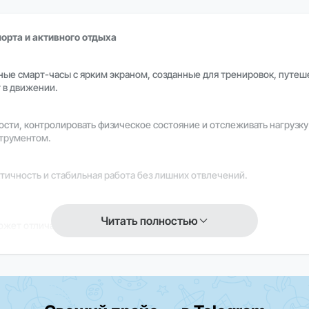
порта и активного отдыха
ные смарт-часы с ярким экраном, созданные для тренировок, путеш
т в движении.
сти, контролировать физическое состояние и отслеживать нагрузку 
трументом.
ктичность и стабильная работа без лишних отвлечений.
Читать полностью
ожет отличаться или быть недоступна.
годня и получите надёжные часы для спорта, путешествий и повседн