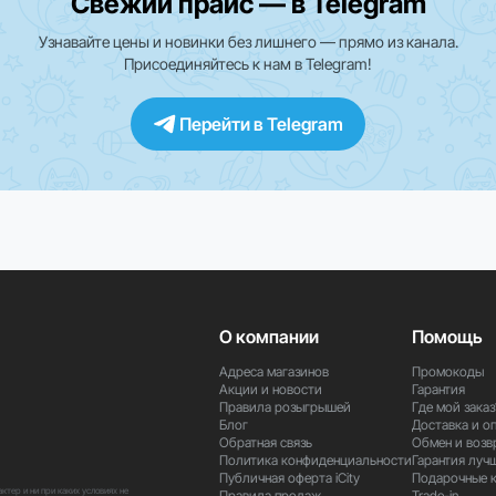
Свежий прайс — в Telegram
Узнавайте цены и новинки без лишнего — прямо из канала.
Присоединяйтесь к нам в Telegram!
Перейти в Telegram
О компании
Помощь
Адреса магазинов
Промокоды
Акции и новости
Гарантия
Правила розыгрышей
Где мой заказ
Блог
Доставка и о
Обратная связь
Обмен и возв
Политика конфиденциальности
Гарантия луч
Публичная оферта iCity
Подарочные 
тер и ни при каких условиях не
Правила продаж
Trade-in