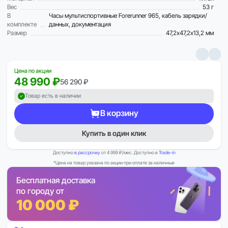
Вес
53 г
В
Часы мультиспортивные Forerunner 965, кабель зарядки/
комплекте
данных, документация
Размер
47,2х47,2х13,2 мм
Цена по акции
48 990 ₽
56 290 ₽
Товар есть в наличии
В корзину
Купить в один клик
Доступно
в рассрочку
от 4 999 ₽/мес. Доступно в
Trade-in
*Цена на товар указана по акции при оплате за наличные
Бесплатная доставка
по городу от
10 000 ₽