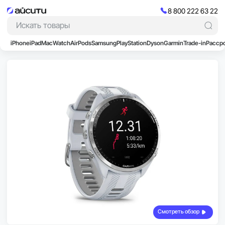
8 800 222 63 22
iPhone
iPad
Mac
Watch
AirPods
Samsung
PlayStation
Dyson
Garmin
Trade-in
Расср
Смотреть обзор