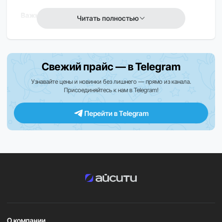
Важно
Читать полностью
В зависимости от региона поставки часть функций
может отличаться или быть недоступна.
Свежий прайс — в Telegram
Преимущества:
Узнавайте цены и новинки без лишнего — прямо из канала.
Присоединяйтесь к нам в Telegram!
Профессиональные инструменты для подготовки
к марафону, триатлону и интервальным тренировкам.
Перейти в Telegram
Максимально точное определение маршрутов
благодаря двухчастотному GPS.
Встроенные карты — удобно ехать, бежать или
ориентироваться без телефона.
Премиальный внешний вид и ультралёгкий корпус
— комфорт даже на длинных дистанциях.
О компании