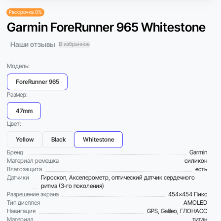
Рассрочка 0%
Garmin ForeRunner 965 Whitestone
Наши отзывы
В избранное
Модель:
ForeRunner 965
Размер:
47mm
Цвет:
Yellow
Black
Whitestone
Бренд
Garmin
Материал ремешка
силикон
Влагозащита
есть
Датчики
Гироскоп, Акселерометр, оптический датчик сердечного
ритма (3‑го поколения)
Разрешение экрана
454x454 Пикс
Тип дисплея
AMOLED
Навигация
GPS, Galileo, ГЛОНАСС
Материал
титан