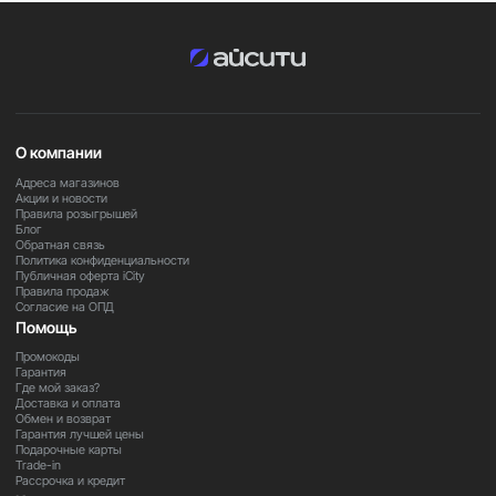
Ионная технология для уменьшения пушения и
статического электричества
Оптимизированная балансировка корпуса для
комфортного использования
Улучшенный съёмный фильтр для простого
обслуживания
О компании
Важно
Адреса магазинов
Акции и новости
В зависимости от региона поставки некоторые функции
Правила розыгрышей
и комплектация устройства могут отличаться. Для
Блог
уточнения информации обратитесь к нашим
Обратная связь
Политика конфиденциальности
менеджерам.
Публичная оферта iCity
Правила продаж
Согласие на ОПД
Закажите прямо сейчас
Помощь
Оформите заказ на Dyson Supersonic HD16 уже сегодня
Промокоды
и получите профессиональный уровень ухода за
Гарантия
Где мой заказ?
волосами в домашних условиях — быстро, безопасно и
Доставка и оплата
без компромиссов.
Обмен и возврат
Гарантия лучшей цены
Подарочные карты
Trade-in
Рассрочка и кредит