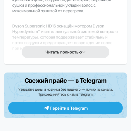
сушки и профессиональной укладки волос с
максимальной защитой от перегрева.
Dyson Supersonic HD16 оснащён мотором Dyson
Hyperdymium™ и интеллектуальной системой контроля
температуры, которая поддерживает стабильный
поток воздуха и предотвращает повреждение волос
при каждой сушке.
Читать полностью
Особенности Dyson HD16:
Dyson Hyperdymium™ — мощный компактный
мотор для быстрого потока воздуха
Свежий прайс — в Telegram
Интеллектуальный контроль температуры (до 40
измерений в секунду)
Узнавайте цены и новинки без лишнего — прямо из канала.
Технология Air Multiplier™ для равномерной и
Присоединяйтесь к нам в Telegram!
точной сушки
Магнитные насадки нового поколения для
Перейти в Telegram
удобной укладки
Режим холодного потока для фиксации причёски
4 режима нагрева и 3 скорости для разных типов
волос