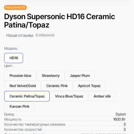
Рассрочка 0%
Dyson Supersonic HD16 Ceramic
Patina/Topaz
Наши отзывы
В избранное
Модель:
HD16
Цвет:
Prussian blue
Strawberry
Jasper Plum
Red Velvet/Gold
Ceramic Pink
Apricot Topaz
Ceramic Patina/Topaz
Vinca Blue/Topaz
Amber silk
Kanzan Pink
Бренд
Dyson
Мощность
1600 Вт
Количество температурных режимов
3
Количество скоростей
3