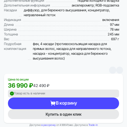
Дополнительные функции
подача холодного воздуха
Дополнительная информация
акселерометр; RGB-подсветка
Насадки
диффузор, для бережного высушивания, концентратор,
направленный поток
Индикация
включения
Длина
97 мм
Ширина
78 мм
Толщина
245 мм
Вес
697 г
Подробная
фен, 4 насади (противоскользящая насадка для
комплектация
прямых волос, насадка для направленного потока,
насадка - концентратор, насадка для бережного
высушивания волос)
Цена по акции
36 990 ₽
42 490 ₽
Товар есть в наличии
В корзину
Купить в один клик
Доступно
в рассрочку
от 4 999 ₽/мес. Доступно в
Trade-in