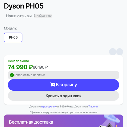
Dyson PH05
Наши отзывы
В избранное
Модель:
PH05
Цена по акции
74 990 ₽
86 190 ₽
Товар есть в наличии
В корзину
Купить в один клик
Доступно
в рассрочку
от 4 999 ₽/мес. Доступно в
Trade-in
*Цена на товар указана по акции при оплате за наличные
Бесплатная доставка