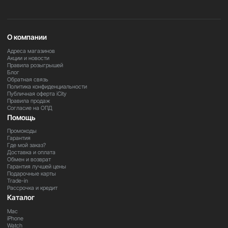
Автоматическая регулировка мощности в
зависимости от загрязнения
Несколько режимов работы для различных
сценариев использования
О компании
Тихая работа для комфортного использования
днём и ночью
Адреса магазинов
Акции и новости
Простая и гигиеничная замена фильтров
Правила розыгрышей
Современный дизайн для любого интерьера
Блог
Подходит для дома, квартиры и офисных
Обратная связь
Политика конфиденциальности
помещений
Публичная оферта iCity
Правила продаж
Согласие на ОПД
Важно
Помощь
В зависимости от региона поставки некоторые функции
Промокоды
и комплектация устройства могут отличаться. Для
Гарантия
Где мой заказ?
уточнения информации обратитесь к нашим
Доставка и оплата
менеджерам.
Обмен и возврат
Гарантия лучшей цены
Подарочные карты
Trade-in
Закажите прямо сейчас
Рассрочка и кредит
Каталог
Оформите заказ на Dyson PH05 уже сегодня и создайте
комфортную атмосферу с чистым и свежим воздухом
Mac
для всей семьи.
iPhone
Watch