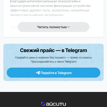
Благодаря интеллектуальным технологиям и
многоступенчатой системе фильтрации устройство
эффективно удаляет пыль, аллергены, неприятные
запахи и мельчайшие загрязнения.
Читать полностью
Система автоматического мониторинга анализирует
качество воздуха в режиме реального времени и
самостоятельно регулирует интенсивность работы для
поддержания оптимальных условий в помещении.
Свежий прайс — в Telegram
Современный дизайн устройства гармонично
вписывается в интерьер дома, квартиры или офиса,
Узнавайте цены и новинки без лишнего — прямо из канала.
Присоединяйтесь к нам в Telegram!
обеспечивая комфортное использование каждый день.
Перейти в Telegram
Особенности Dyson PH05:
Высокоэффективная HEPA-фильтрация для
задержания мельчайших частиц
Угольный фильтр для устранения запахов и
летучих соединений
Интеллектуальные датчики контроля качества
воздуха