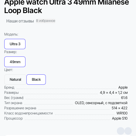
Apple watch Ultra 3 49mm Milanese
Loop Black
Наши отзывы
В избранное
Модель:
Ultra 3
Размер:
49mm
Цвет:
Natural
Black
Бренд
Apple
Размеры
4,9 x 4,4 x 1,2 см
Вес (грамм)
61.6
Тип экрана
OLED, сенсорный, с подсветкой
Разрешение экрана
514 x 422
Класс водонепроницаемости
WR100
Процессор
Apple S10