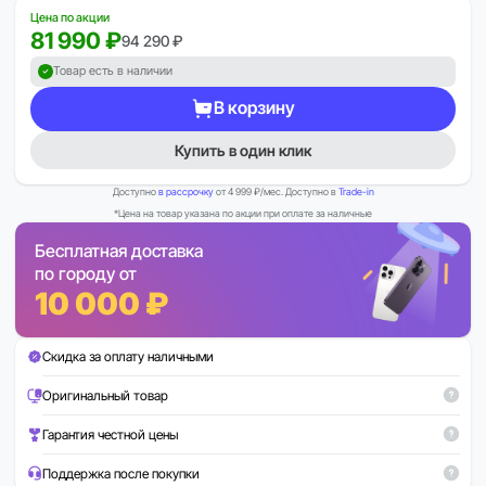
Цена по акции
81 990 ₽
94 290 ₽
Товар есть в наличии
В корзину
Купить в один клик
Доступно
в рассрочку
от 4 999 ₽/мес. Доступно в
Trade-in
*Цена на товар указана по акции при оплате за наличные
Бесплатная доставка
по городу от
10 000 ₽
Скидка за оплату наличными
Оригинальный товар
Гарантия честной цены
Поддержка после покупки