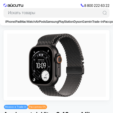
8 800 222 63 22
iPhone
iPad
Mac
Watch
AirPods
Samsung
PlayStation
Dyson
Garmin
Trade-in
Расср
Можно в Trade-in
Рассрочка 0%