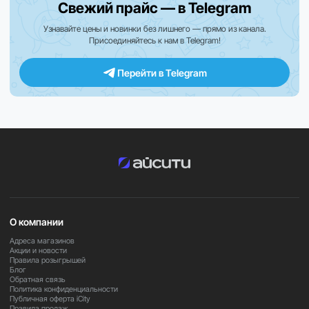
Свежий прайс — в Telegram
Усовершенствованные датчики позволяют отслеживать
Узнавайте цены и новинки без лишнего — прямо из канала.
Присоединяйтесь к нам в Telegram!
активность, тренировки, пульс, сон и другие
показатели здоровья, помогая контролировать
физическое состояние и прогресс.
Перейти в Telegram
Элегантный ремешок Milanese Loop сочетает комфорт
и премиальный внешний вид, легко адаптируясь под
повседневный стиль и деловой образ.
watchOS обеспечивает удобный доступ к
уведомлениям, звонкам, сообщениям и приложениям,
а также быструю синхронизацию с экосистемой Apple.
О компании
Увеличенная автономность позволяет использовать
часы в течение всего дня даже при активной нагрузке и
Адреса магазинов
Акции и новости
постоянном использовании функций.
Правила розыгрышей
Блог
Обратная связь
Политика конфиденциальности
Важно
Публичная оферта iCity
Правила продаж