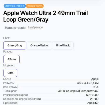
Можно в Trade-in
Рассрочка 0%
Apple Watch Ultra 2 49mm Trail
Loop Green/Gray
Наши отзывы
В избранное
Цвет:
Green/Gray
Orange/Beige
Blue/Black
Размер:
49mm
Модель:
Ultra
Бренд
Apple
Размеры
4,9 x 4,4 x 1,4 см
Вес (грамм)
61.4
Тип экрана
OLED, сенсорный, с подсветкой
Разрешение экрана
502 x 410
Класс водонепроницаемости
WR100
Процессор
Apple S9