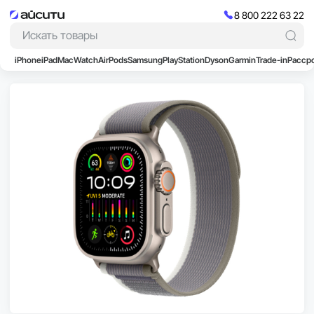
8 800 222 63 22
iPhone
iPad
Mac
Watch
AirPods
Samsung
PlayStation
Dyson
Garmin
Trade-in
Расср