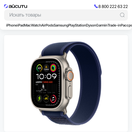
8 800 222 63 22
iPhone
iPad
Mac
Watch
AirPods
Samsung
PlayStation
Dyson
Garmin
Trade-in
Расср