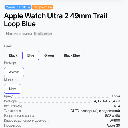
Можно в Trade-in
Рассрочка 0%
Apple Watch Ultra 2 49mm Trail
Loop Blue
Наши отзывы
В избранное
Цвет:
Black
Blue
Green
Black Blue
Размер:
49mm
Модель:
Ultra
Бренд
Apple
Размеры
4,9 x 4,4 x 1,4 см
Вес (грамм)
61.4
Тип экрана
OLED, сенсорный, с подсветкой
Разрешение экрана
502 x 410
Класс водонепроницаемости
WR100
Процессор
Apple S9