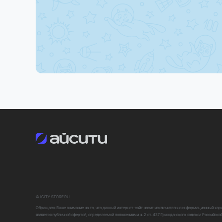
В зависимости от региона поставки некоторые фун
Закажите прямо сейчас
Оформите заказ на Apple TV 4K 128GB уже сегодня и
© ICITY-STORE.RU
Обращаем Ваше внимание на то, что данный интернет-сайт носит исключительно информационный харак
является публичной офертой, определяемой положениями ч. 2 ст. 437 Гражданского кодекса Российско