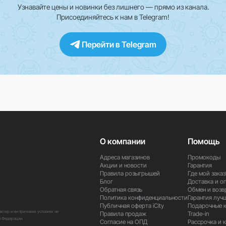
Узнавайте цены и новинки без лишнего — прямо из канала.
Присоединяйтесь к нам в Telegram!
кции и возможности могут быть ограничены. Для уточнения информ
Перейти в Telegram
 превратите ваш телевизор в мощный центр развлечений и умного д
О компании
Помощь
Адреса магазинов
Промокоды
Акции и новости
Гарантия
Правила розыгрышей
Где мой заказ
Блог
Доставка и о
Обратная связь
Обмен и возв
Политика конфиденциальности
Гарантия луч
Публичная оферта iCity
Подарочные 
тер и ни при каких условиях не
Правила продаж
Trade-in
й Федерации.
Согласие на ОПД
Рассрочка и 