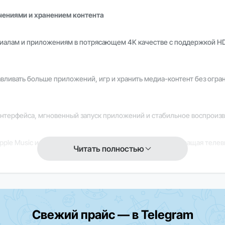
чениями и хранением контента
риалам и приложениям в потрясающем 4K качестве с поддержкой HDR
ливать больше приложений, игр и хранить медиа-контент без огра
терфейса, мгновенный запуск приложений и стабильное воспроизв
, Apple Music и популярным стриминговым сервисам, превращая тел
Читать полностью
ми умного дома прямо с экрана телевизора, создавая удобную и це
быстрое управление, поиск контента и навигацию с помощью голосов
Свежий прайс — в Telegram