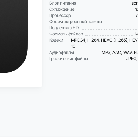
Блок питания
вс
Охлаждение
п
Процессор
Объем встроенной памяти
Поддержка HD
Форматы файлов
M
Кодеки
MPEG4, H.264, HEVC (H.265), HEV
10
Аудиофайлы
MP3, AAC, WAV, F
Графические файлы
JPEG, 
Рассрочка 0%