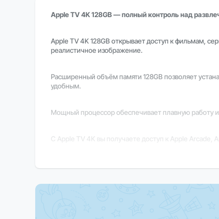
Apple TV 4K 128GB — полный контроль над развле
Apple TV 4K 128GB открывает доступ к фильмам, се
реалистичное изображение.
Расширенный объём памяти 128GB позволяет устанав
удобным.
Мощный процессор обеспечивает плавную работу ин
С Apple TV 4K вы получаете доступ к Apple Arcade
Поддержка HomeKit позволяет управлять устройства
Пульт с голосовым ассистентом Siri обеспечивает 
Важно