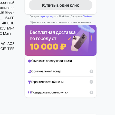
троенный
Купить в один клик
ассивное
A15 Bionic
Доступно
в рассрочку
от 4 999 ₽/мес. Доступно в
Trade-in
64 ГБ
4K UHD
*Цена на товар указана по акции при оплате за наличные
OV, MP4
Бесплатная доставка
C Main
по городу от
LAC, AC3
10 000 ₽
GIF, TIFF
Скидка за оплату наличными
Рассрочка 0%
Оригинальный товар
Гарантия честной цены
Поддержка после покупки