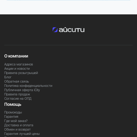
Батарея обеспечивает автономную работу на
протяжении всего дня, а macOS предлагает
стабильную, быструю и интуитивно понятную систему с
глубокой интеграцией в экосистему Apple.
Важно
О компании
В зависимости от региона поставки некоторые функции
и приложения могут быть ограничены. Для уточнения
Адреса магазинов
Акции и новости
информации обратитесь к нашим менеджерам.
Правила розыгрышей
Блог
Обратная связь
Закажите прямо сейчас
Политика конфиденциальности
Публичная оферта iCity
Правила продаж
Согласие на ОПД
Оформите заказ на Apple MacBook Air 15” уже сегодня и
Помощь
получите мощный, лёгкий и удобный ноутбук с
Промокоды
большим экраном для работы, учёбы и творчества.
Гарантия
Где мой заказ?
Доставка и оплата
Обмен и возврат
Гарантия лучшей цены