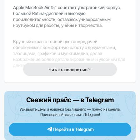
Apple MacBook Air 15” сочетает ультратонкий корпус,
большой Retina-дисплей и высокую
производительность, оставаясь универсальным
ноутбуком для работы, учёбы и творчества.
Крупный экран с точной цветопередачей
обеспечивает комфортную работу с документами,
таблицами, графикой и мультимедиа, делая
изображение более детализированным и удобным для
длительного использования.
Читать полностью
Современный процессор Apple Silicon обеспечивает
быструю и стабильную работу приложений, плавную
многозадачность и высокую эффективность в
Свежий прайс — в Telegram
повседневных задачах.
Узнавайте цены и новинки без лишнего — прямо из канала.
Присоединяйтесь к нам в Telegram!
Увеличенная площадь экрана делает MacBook Air 15”
особенно удобным для работы с несколькими окнами,
монтажом и обучением, сохраняя при этом
Перейти в Telegram
мобильность устройства.