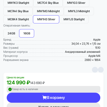
MW1K3 Starlight
MC7C4 Sky Blue
MW1G3 Silver
MC7A4 Sky Blue
MW1M3 Midnight
MW1L3 Midnight
MC6K4 Starlight
MW1H3 Silver
MW1J3 Starlight
Оперативная память:
24GB
16GB
Бренд
Apple
Размеры
34,04 x 23,76 x 1,15 см
Вес (грамм)
1510
Материал корпуса
Анодированный алюминий
Процессор
Apple M4
Разрешение экрана
2880 x 1864
Цена по акции
124 990 ₽
143 690 ₽
Товар есть в наличии
В корзину
Купить в один клик