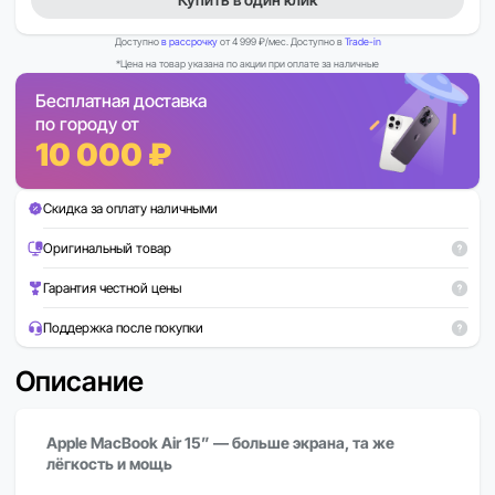
Доступно
в рассрочку
от 4 999 ₽/мес. Доступно в
Trade-in
*Цена на товар указана по акции при оплате за наличные
Бесплатная доставка
по городу от
10 000 ₽
Скидка за оплату наличными
Оригинальный товар
Гарантия честной цены
Поддержка после покупки
Описание
Apple MacBook Air 15” — больше экрана, та же
лёгкость и мощь