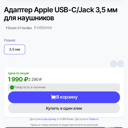
Адаптер Apple USB-C/Jack 3,5 мм
для наушников
Наши отзывы
В избранное
Разьем:
3,5 мм
Цена по акции
1 990 ₽
2 290 ₽
Товар есть в наличии
В корзину
Купить в один клик
Доступно
в рассрочку
от 4 999 ₽/мес. Доступно в
Trade-in
*Цена на товар указана по акции при оплате за наличные