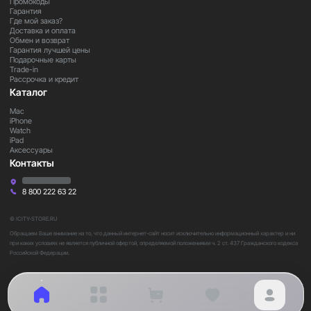
Промокоды
Гарантия
Где мой заказ?
Доставка и оплата
Обмен и возврат
Гарантия лучшей цены
Подарочные карты
Trade-in
Рассрочка и кредит
Каталог
Mac
iPhone
Watch
iPad
Аксессуары
Контакты
8 800 222 63 22
© ICITY-STORE.RU
Обращаем Ваше внимание на то, что данный интернет-сайт носит исключительно информационный характер и ни
при каких условиях не является публичной офертой, определяемой положениями ч. 2 ст. 437 Гражданского кодекса
Российской Федерации.